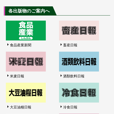
各出版物のご案内へ
食品産業新聞
畜産日報
米麦日報
酒類飲料日報
大豆油糧日報
冷食日報