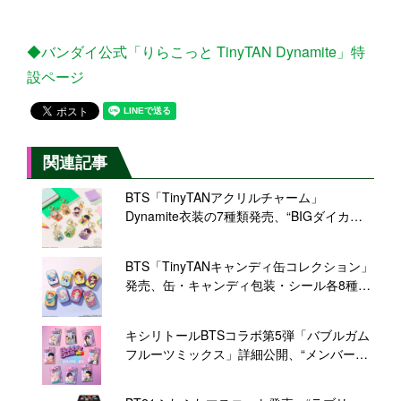
◆バンダイ公式「りらこっと TinyTAN Dynamite」特
設ページ
関連記事
BTS「TinyTANアクリルチャーム」
Dynamite衣装の7種類発売、“BIGダイカッ
トステッカー”プレゼントも/バンダイ
BTS「TinyTANキャンディ缶コレクション」
発売、缶・キャンディ包装・シール各8種
類、BIGダイカットステッカーのプレゼント
も/バンダイ
キシリトールBTSコラボ第5弾「バブルガム
フルーツミックス」詳細公開、“メンバーの
笑顔が際立つ”過去最大のデザイン面/ロッテ