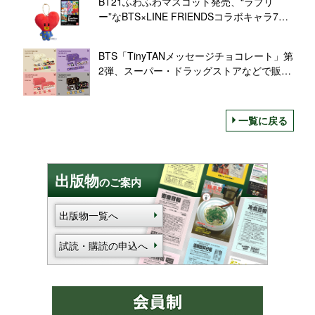
BT21ふわふわマスコット発売、“ラブリ
ー”なBTS×LINE FRIENDSコラボキャラ7種
類/バンダイ「BT21 Fuwa Fuwa Mascot★」
BTS「TinyTANメッセージチョコレート」第
2弾、スーパー・ドラッグストアなどで販売
開始、Dynamite・Purple Holidays・Sweet
Time・WAPPENの4バージョン
一覧に戻る
出版物
のご案内
出版物一覧へ
試読・購読の申込へ