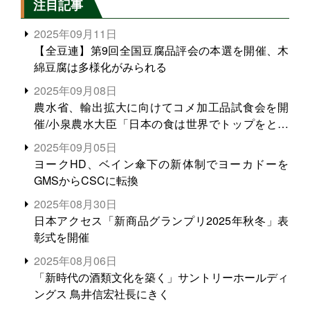
注目記事
2025年09月11日
【全豆連】第9回全国豆腐品評会の本選を開催、木
綿豆腐は多様化がみられる
2025年09月08日
農水省、輸出拡大に向けてコメ加工品試食会を開
催/小泉農水大臣「日本の食は世界でトップをとれ
る。米増産に向けて、米輸出需要の拡大を」
2025年09月05日
ヨークHD、ベイン傘下の新体制でヨーカドーを
GMSからCSCに転換
2025年08月30日
日本アクセス「新商品グランプリ2025年秋冬」表
彰式を開催
2025年08月06日
「新時代の酒類文化を築く」サントリーホールディ
ングス 鳥井信宏社長にきく