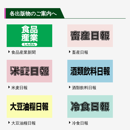
各出版物のご案内へ
食品産業新聞
畜産日報
米麦日報
酒類飲料日報
大豆油糧日報
冷食日報