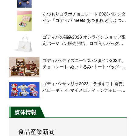
ンドワッフルコレクション」発表、1月6日
から販売
あつもりコラボチョコレート 2023バレンタ
イン「ゴディバ meets あつまれ どうぶつの
森」発売、しずえ･たぬきち･まめきち&つぶ
きちなどデザイン、ポーチつきアソートも
ゴディバの福袋2023 オンラインショップ限
定バージョン販売開始、ロゴ入りバッグと
チョコレート・クッキー、クーポン券をセ
ットに
ゴディバ×ディズニー“バレンタイン2023”、
チョコレート･ぬいぐるみ･トートバッグ･ポ
ーチなど「ディズニーストア」で元日発売/
ウォルト･ディズニー･ジャパン
ゴディバ×サンリオ2023コラボギフト発売、
ハローキティ･マイメロディ・シナモロール
のマスコットホルダー&ぬいぐるみをチョコ
レートとセットに、“バレンタインにぴった
り”
媒体情報
食品産業新聞