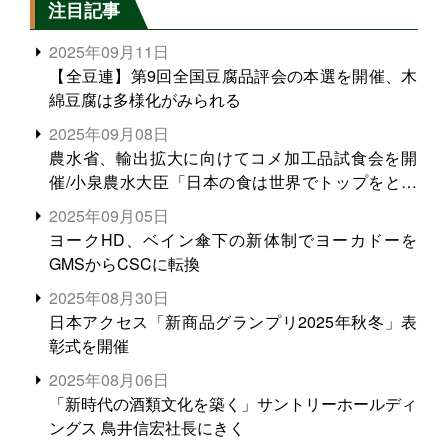
注目記事
2025年09月11日
【全豆連】第9回全国豆腐品評会の本選を開催、木
綿豆腐は多様化がみられる
2025年09月08日
農水省、輸出拡大に向けてコメ加工品試食会を開
催/小泉農水大臣「日本の食は世界でトップをとれ
る。米増産に向けて、米輸出需要の拡大を」
2025年09月05日
ヨークHD、ベイン傘下の新体制でヨーカドーを
GMSからCSCに転換
2025年08月30日
日本アクセス「新商品グランプリ2025年秋冬」表
彰式を開催
2025年08月06日
「新時代の酒類文化を築く」サントリーホールディ
ングス 鳥井信宏社長にきく