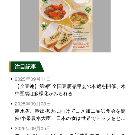
注目記事
2025年09月11日
【全豆連】第9回全国豆腐品評会の本選を開催、木
綿豆腐は多様化がみられる
2025年09月08日
農水省、輸出拡大に向けてコメ加工品試食会を開
催/小泉農水大臣「日本の食は世界でトップをとれ
る。米増産に向けて、米輸出需要の拡大を」
2025年09月05日