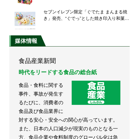
ター・キノコ・コイン・ファイアフラワ
ー、2箱で「ハテナブロック」型ピノガチャ
セブンイレブン限定「ぐでたま まんまる焼
に
き」発売、“ぐでっ”とした焼き印入り和菓
子、しゃきぴよなどシール10種類/サンリオ
×バンダイ
媒体情報
食品産業新聞
時代をリードする食品の総合紙
食品・食料に関する
事件、事故が発生す
るたびに、消費者の
食品及び食品業界に
対する安心・安全への関心が高っています。
また、日本の人口減少が現実のものとなる一
方、食品企業や食料制度のグローバル化は急