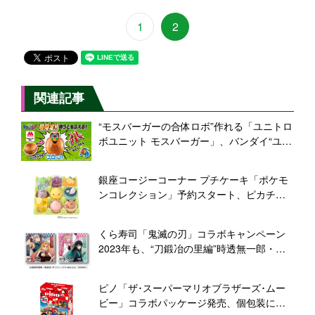
1
2
関連記事
“モスバーガーの合体ロボ”作れる「ユニトロ
ボユニット モスバーガー」、バンダイ“ユニ
トロボーン”購入者に先着プレゼント
銀座コージーコーナー プチケーキ「ポケモ
ンコレクション」予約スタート、ピカチュ
ウ・ゲンガー・メタモンなど9種のポケモン
を表現
くら寿司「鬼滅の刃」コラボキャンペーン
2023年も、“刀鍛冶の里編”時透無一郎・甘
露寺蜜璃のフード登場、“ビッくらポン”にク
ッションチャーム、配布グッズはハンカチ
ピノ「ザ･スーパーマリオブラザーズ･ムー
タオル・うちわなど
ビー」コラボパッケージ発売、個包装にス