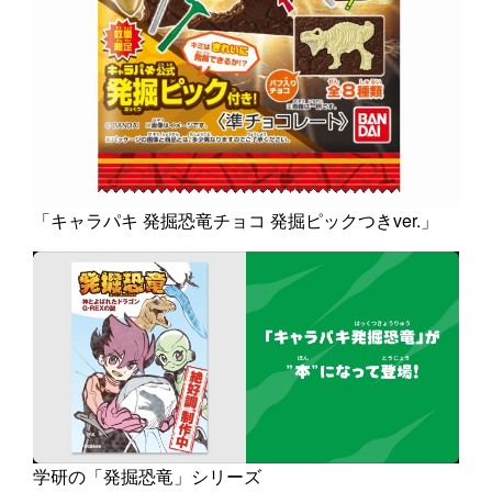
「キャラパキ 発掘恐竜チョコ 発掘ピックつきver.」
学研の「発掘恐竜」シリーズ