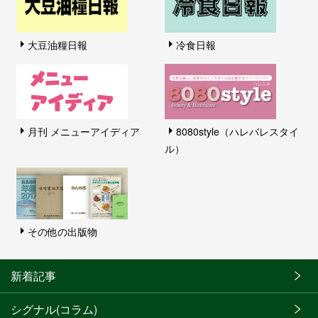
大豆油糧日報
冷食日報
月刊 メニューアイディア
8080style（ハレバレスタイ
ル）
その他の出版物
新着記事
シグナル(コラム)