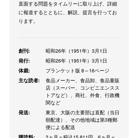
直面する問題をタイムリーに取り上げ、詳細
に報道するとともに、解説、提言を行ってお
ります。
創刊:
昭和26年（1951年）3月1日
発行:
昭和26年（1951年）3月1日
体裁:
ブランケット版 8～16ページ
主な読者:
食品メーカー、食品卸、食品量販
店（スーパー、コンビニエンスス
トアなど）、商社、外食、行政機
関など
発送:
東京、大阪の主要部は直配（当日
朝配達）、その他地域は第3種郵
便による配送
購読料:
3ヵ月＝税込15,811円、6ヵ月＝