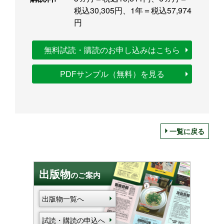
税込30,305円、1年＝税込57,974
円
無料試読・購読のお申し込みはこちら
PDFサンプル（無料）を見る
一覧に戻る
出版物
のご案内
出版物一覧へ
試読・購読の申込へ