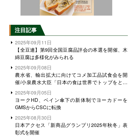
注目記事
2025年09月11日
【全豆連】第9回全国豆腐品評会の本選を開催、木
綿豆腐は多様化がみられる
2025年09月08日
農水省、輸出拡大に向けてコメ加工品試食会を開
催/小泉農水大臣「日本の食は世界でトップをとれ
る。米増産に向けて、米輸出需要の拡大を」
2025年09月05日
ヨークHD、ベイン傘下の新体制でヨーカドーを
GMSからCSCに転換
2025年08月30日
日本アクセス「新商品グランプリ2025年秋冬」表
彰式を開催