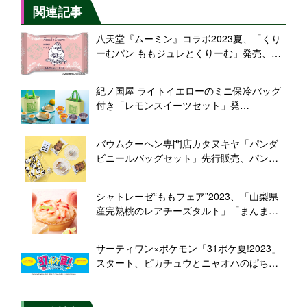
関連記事
八天堂『ムーミン』コラボ2023夏、「くり
ーむパン ももジュレとくりーむ」発売、可
愛いピンクのオリジナルデザイン
紀ノ国屋 ライトイエローのミニ保冷バッグ
付き「レモンスイーツセット」発
売/2023“夏のスイーツバッグ”
バウムクーヘン専門店カタヌキヤ「パンダ
ビニールバッグセット」先行販売、パンダ
バウム･パンダサブレをパンダ柄ビニールバ
ッグに詰め合わせ
シャトレーゼ“ももフェア”2023、「山梨県
産完熟桃のレアチーズタルト」「まんまる
白桃ケーキ」など発売
サーティワン×ポケモン「31ポケ夏!2023」
スタート、ピカチュウとニャオハのぱちぱ
ちアイス、ボウル・スプーン付きスペシャ
ルセットなど展開、ダブルカップ購入でス
テッカーも