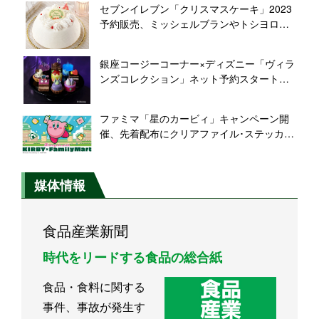
セブンイレブン「クリスマスケーキ」2023
予約販売、ミッシェルブランやトシヨロイ
ヅカ監修ケーキ、シナモロール･スヌーピー
のキャラケーキなど販売、
銀座コージーコーナー×ディズニー「ヴィラ
「SEVENTEEN」キャンペーンも
ンズコレクション」ネット予約スタート、
マレフィセント、アースラ、『シンデレ
ラ』トレメイン夫人などのプチケーキ詰め
ファミマ「星のカービィ」キャンペーン開
合わせ
催、先着配布にクリアファイル･ステッカ
ー、「むてきキャンディーみたいなロール
ケーキ」や限定デザインプリペイドカード
販売も/ファミリーマート
媒体情報
食品産業新聞
時代をリードする食品の総合紙
食品・食料に関する
事件、事故が発生す