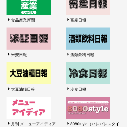
食品産業新聞
畜産日報
米麦日報
酒類飲料日報
大豆油糧日報
冷食日報
月刊 メニューアイディア
8080style（ハレバレスタイ