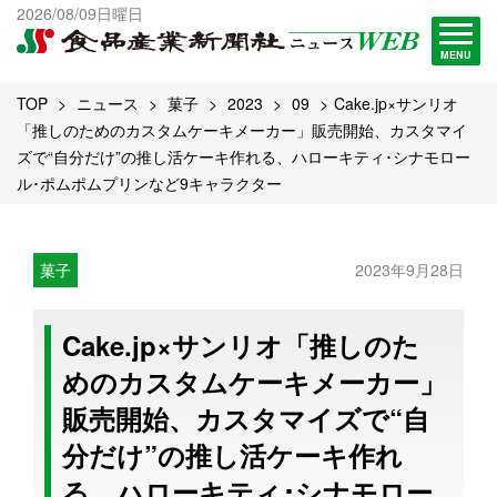
出版物一覧へ
2026/08/09日曜日
試読・購読申し込み
MENU
TOP
ニュース
菓子
2023
09
Cake.jp×サンリオ
「推しのためのカスタムケーキメーカー」販売開始、カスタマイ
ズで“自分だけ”の推し活ケーキ作れる、ハローキティ･シナモロー
ル･ポムポムプリンなど9キャラクター
菓子
2023年9月28日
Cake.jp×サンリオ「推しのた
めのカスタムケーキメーカー」
販売開始、カスタマイズで“自
分だけ”の推し活ケーキ作れ
る、ハローキティ･シナモロー