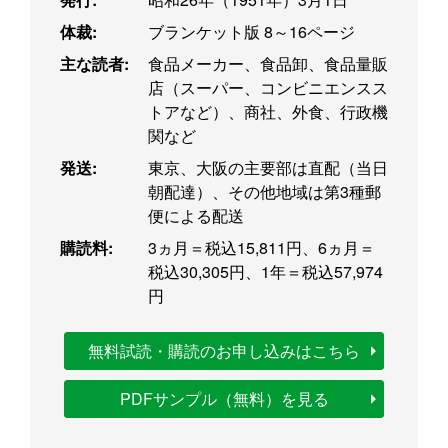
体裁:
ブランケット版 8～16ページ
主な読者:
食品メーカー、食品卸、食品量販
店（スーパー、コンビニエンスス
トアなど）、商社、外食、行政機
関など
発送:
東京、大阪の主要部は直配（当日
朝配達）、その他地域は第3種郵
便による配送
購読料:
3ヵ月＝税込15,811円、6ヵ月＝
税込30,305円、1年＝税込57,974
円
無料試読・購読のお申し込みはこちら
PDFサンプル（無料）を見る