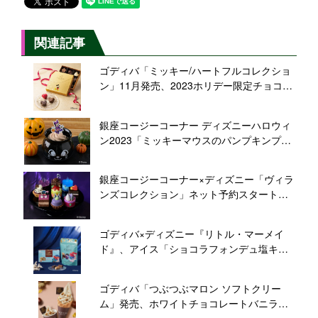
関連記事
ゴディバ「ミッキー/ハートフルコレクショ
ン」11月発売、2023ホリデー限定チョコレ
ートアソート、“ミッキーマウスのバースデ
ー”イメージ
銀座コージーコーナー ディズニーハロウィ
ン2023「ミッキーマウスのパンプキンプリ
ン」「ミニーマウスのチョコプリン」発
売、カップ入り＆ピック付き
銀座コージーコーナー×ディズニー「ヴィラ
ンズコレクション」ネット予約スタート、
マレフィセント、アースラ、『シンデレ
ラ』トレメイン夫人などのプチケーキ詰め
ゴディバ×ディズニー『リトル・マーメイ
合わせ
ド』、アイス「ショコラフォンデュ塩キャ
ラメル」とチョコレート「Gクリスピーショ
コラ」発売、“世界観をインスパイア”
ゴディバ「つぶつぶマロン ソフトクリー
ム」発売、ホワイトチョコレートバニラと
ミックスチョコレート