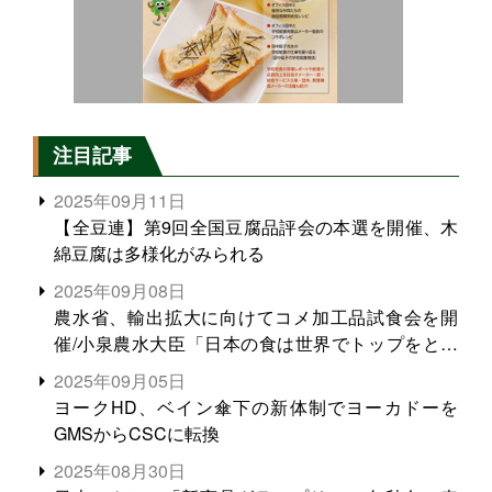
注目記事
2025年09月11日
【全豆連】第9回全国豆腐品評会の本選を開催、木
綿豆腐は多様化がみられる
2025年09月08日
農水省、輸出拡大に向けてコメ加工品試食会を開
催/小泉農水大臣「日本の食は世界でトップをとれ
る。米増産に向けて、米輸出需要の拡大を」
2025年09月05日
ヨークHD、ベイン傘下の新体制でヨーカドーを
GMSからCSCに転換
2025年08月30日