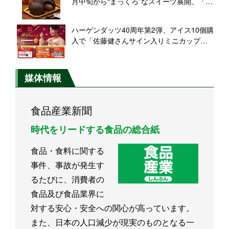
月中旬から“まっくろ”なスイーツ展開、「ま
っくろココアティラミス」「まっくろココ
アチーズケーキ」「まっくろココアもこ」
ハーゲンダッツ40周年第2弾、アイス10個購
など発売
入で「佐藤健さんサイン入りミニカップ型
保冷バッグ」プレゼント、Wチャンスで
「多機能クロック」「ディナーパーティ
ー」抽選も
媒体情報
食品産業新聞
時代をリードする食品の総合紙
食品・食料に関する
事件、事故が発生す
るたびに、消費者の
食品及び食品業界に
対する安心・安全への関心が高っています。
また、日本の人口減少が現実のものとなる一