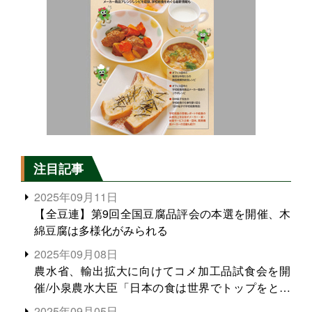
注目記事
2025年09月11日
【全豆連】第9回全国豆腐品評会の本選を開催、木
綿豆腐は多様化がみられる
2025年09月08日
農水省、輸出拡大に向けてコメ加工品試食会を開
催/小泉農水大臣「日本の食は世界でトップをとれ
る。米増産に向けて、米輸出需要の拡大を」
2025年09月05日