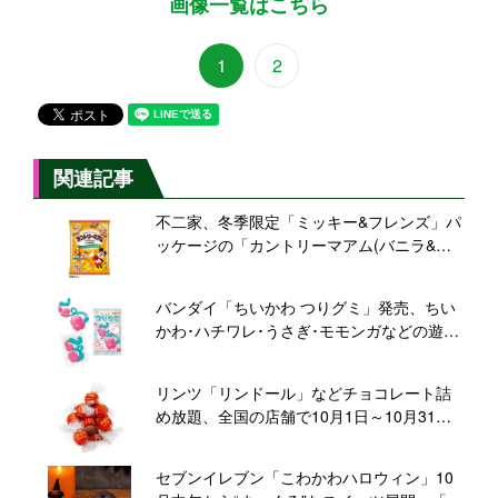
画像一覧はこちら
1
2
関連記事
不二家、冬季限定「ミッキー&フレンズ」パ
ッケージの「カントリーマアム(バニラ&キ
ャラメルラテ)」と「ホームパイ(バター&ロ
イヤルミルクティー)」発売
バンダイ「ちいかわ つりグミ」発売、ちい
かわ･ハチワレ･うさぎ･モモンガなどの遊べ
る釣りグミ
リンツ「リンドール」などチョコレート詰
め放題、全国の店舗で10月1日～10月31日
開催『PICK&MIX詰め放題』2024秋
セブンイレブン「こわかわハロウィン」10