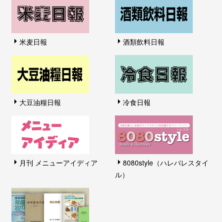
米麦日報
酒類飲料日報
大豆油糧日報
冷食日報
月刊 メニューアイディア
8080style（ハレバレスタイ
ル）