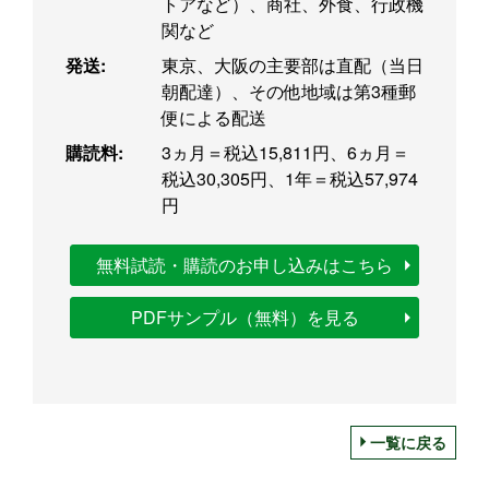
トアなど）、商社、外食、行政機
関など
発送:
東京、大阪の主要部は直配（当日
朝配達）、その他地域は第3種郵
便による配送
購読料:
3ヵ月＝税込15,811円、6ヵ月＝
税込30,305円、1年＝税込57,974
円
無料試読・購読のお申し込みはこちら
PDFサンプル（無料）を見る
一覧に戻る