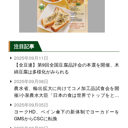
注目記事
2025年09月11日
【全豆連】第9回全国豆腐品評会の本選を開催、木
綿豆腐は多様化がみられる
2025年09月08日
農水省、輸出拡大に向けてコメ加工品試食会を開
催/小泉農水大臣「日本の食は世界でトップをとれ
る。米増産に向けて、米輸出需要の拡大を」
2025年09月05日
ヨークHD、ベイン傘下の新体制でヨーカドーを
GMSからCSCに転換