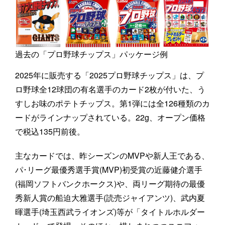
過去の「プロ野球チップス」パッケージ例
2025年に販売する「2025プロ野球チップス」は、プ
ロ野球全12球団の有名選手のカード2枚が付いた、う
すしお味のポテトチップス。第1弾には全126種類のカ
ードがラインナップされている。22g、オープン価格
で税込135円前後。
主なカードでは、昨シーズンのMVPや新人王である、
パ･リーグ最優秀選手賞(MVP)初受賞の近藤健介選手
(福岡ソフトバンクホークス)や、両リーグ期待の最優
秀新人賞の船迫大雅選手(読売ジャイアンツ)、武内夏
暉選手(埼玉西武ライオンズ)等が「タイトルホルダー