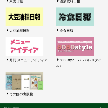
米麦日報
酒類飲料日報
大豆油糧日報
冷食日報
月刊 メニューアイディア
8080style（ハレバレスタイ
ル）
その他の出版物