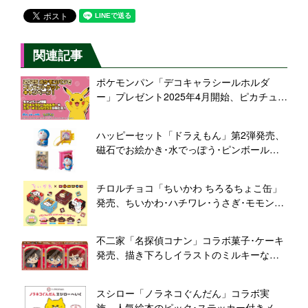
関連記事
ポケモンパン「デコキャラシールホルダ
ー」プレゼント2025年4月開始、ピカチュ
ウ･マスカーニャ･メガルカリオなどデザイ
ン、「カラーチェンジグラス」も登場/第一
ハッピーセット「ドラえもん」第2弾発売、
屋製パン
磁石でお絵かき･水でっぽう･ピンボールな
ど/マクドナルド
チロルチョコ「ちいかわ ちろるちょこ缶」
発売、ちいかわ･ハチワレ･うさぎ･モモンガ
のBOX入り、個包装はラッコ･くりまんじゅ
う･シーサーなど全20種類
不二家「名探偵コナン」コラボ菓子･ケーキ
発売、描き下ろしイラストのミルキーなど
販売、劇場版「隻眼の残像」公開記念
スシロー「ノラネコぐんだん」コラボ実
施、人気絵本のピック･ステッカー付きメニ