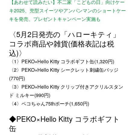
【あわせて読みたい】不二家「こどもの日」向けケー
キ2025、兜型スイーツやアンパンマンのショートケー
キを発売、プレゼントキャンペーン実施も
〈5月2日発売の「ハローキティ」
コラボ商品や雑貨(価格表記は税
込)〉
〈1〉PEKO×Hello Kitty コラボギフト缶(1,320円)
〈2〉PEKO×Hello Kitty シークレット刺繍缶バッジ
(770円)
〈3〉PEKO×Hello Kitty クリップ付きアクリルスタン
ド ミルキー(990円)
〈4〉ペコちゃん75thポーチ(1,650円)
◆PEKO×Hello Kitty コラボギフト
缶