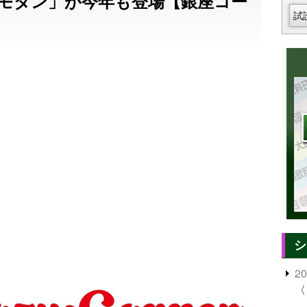
モダン」が今年も登場【銀座コー
試
シ
2
〈