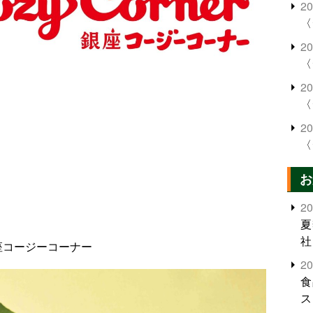
2
〈
2
〈
2
〈
2
〈
お
2
夏
社
座コージーコーナー
2
食
ス