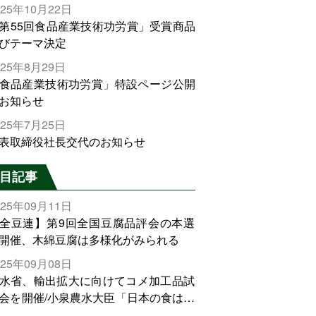
025年10月22日
第55回食品産業技術功労賞」受賞商品
びテーマ決定
025年8月29日
食品産業技術功労賞」特設ページ公開
お知らせ
025年7月25日
表取締役社長交代のお知らせ
目記事
025年09月11日
全豆連】第9回全国豆腐品評会の本選
開催、木綿豆腐は多様化がみられる
025年09月08日
水省、輸出拡大に向けてコメ加工品試
会を開催/小泉農水大臣「日本の食は世
でトップをとれる。米増産に向けて、