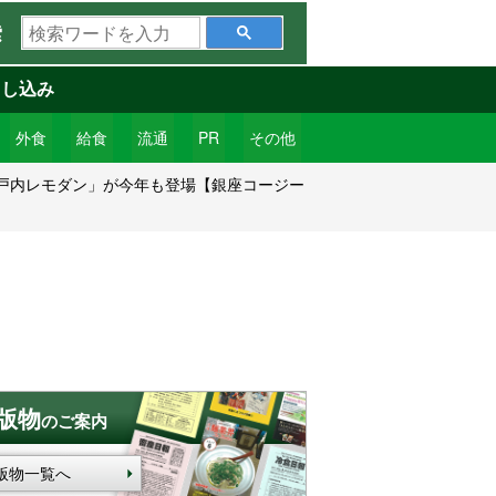
検
索
索
ワ
申し込み
ー
ド
外食
給食
流通
PR
その他
を
瀬戸内レモダン」が今年も登場【銀座コージー
入
力
版物
のご案内
版物一覧へ