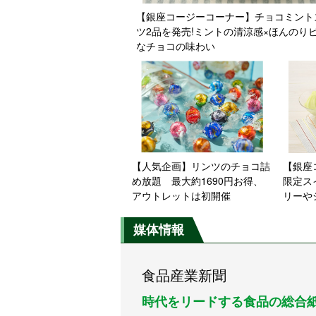
【銀座コージーコーナー】チョコミント
ツ2品を発売!ミントの清涼感×ほんのり
なチョコの味わい
【人気企画】リンツのチョコ詰
【銀座
め放題 最大約1690円お得、
限定ス
アウトレットは初開催
リーや
のギフ
媒体情報
食品産業新聞
時代をリードする食品の総合