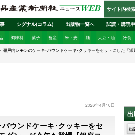
サイト内検
事
シグナル(コラム)
出版物一覧へ
試読・購読
品
調味料
菓子
畜産
米・麦
麺
大豆・油
冷食
瀬戸内レモンのケーキ･パウンドケーキ･クッキーをセットにした「
2026年4月10日
出
･パウンドケーキ･クッキーをセ
出