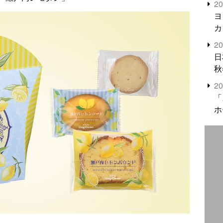
2
米
ヨ
カ
2
日
秋
2
「
ホ