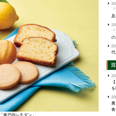
2
「
及
2
「
の
2
代
注
2
【
を
2
農
食
「瀬戸内レモダン」
界