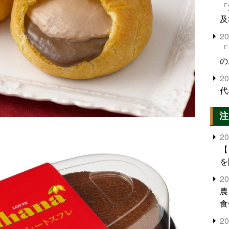
「
及
2
「
の
2
代
注
2
【
を
2
農
食
界
2
米