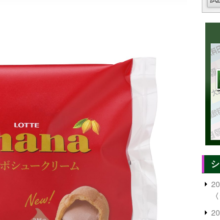
シ
2
〈
2