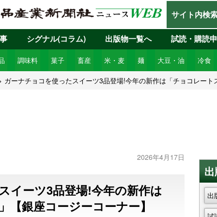
サイト内検
事
シグナル(コラム)
出版物一覧へ
試読・購読
品
調味料
菓子
畜産
米・麦
麺
大豆・油
冷食
ガーナチョコを使ったスイーツ3品登場!今年の新作は「チョコレート
2026年4月17日
出
スイーツ3品登場!今年の新作は
出
」【銀座コージーコーナー】
試