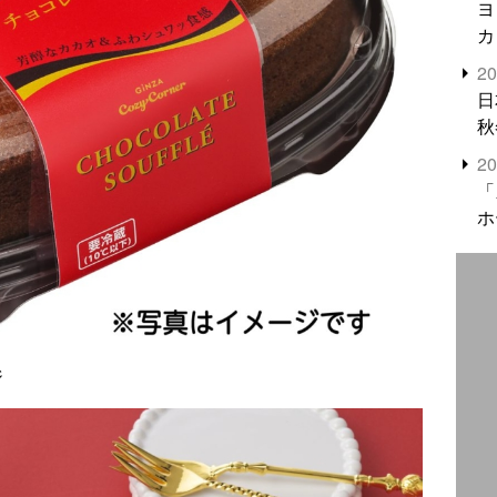
ヨ
カ
2
日
秋
2
「
ホ
ジ