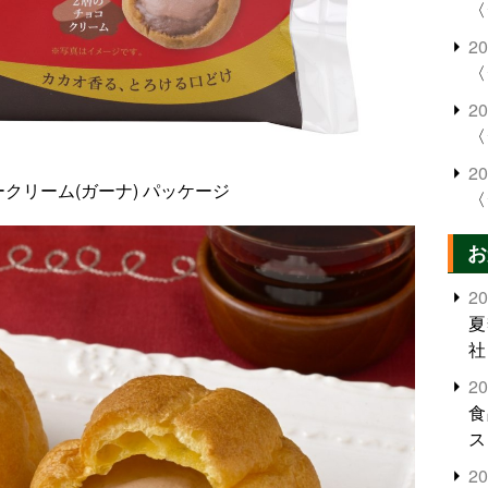
〈
2
〈
2
〈
2
クリーム(ガーナ) パッケージ
〈
お
2
夏
社
2
食
ス
2