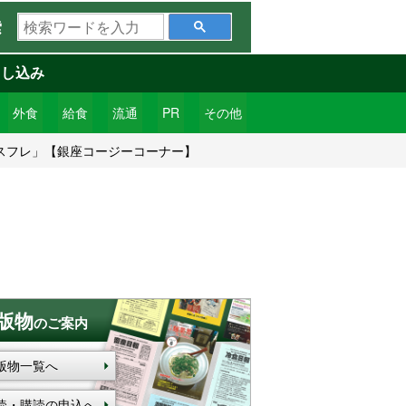
検
索
索
ワ
申し込み
ー
ド
外食
給食
流通
PR
その他
を
スフレ」【銀座コージーコーナー】
入
力
版物
のご案内
版物一覧へ
読・購読の申込へ