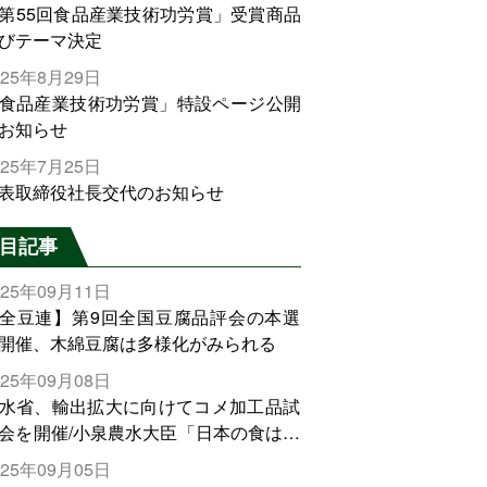
第55回食品産業技術功労賞」受賞商品
びテーマ決定
025年8月29日
食品産業技術功労賞」特設ページ公開
お知らせ
025年7月25日
表取締役社長交代のお知らせ
目記事
025年09月11日
全豆連】第9回全国豆腐品評会の本選
開催、木綿豆腐は多様化がみられる
025年09月08日
水省、輸出拡大に向けてコメ加工品試
会を開催/小泉農水大臣「日本の食は世
でトップをとれる。米増産に向けて、
025年09月05日
輸出需要の拡大を」