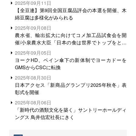
2025年09月11日
【全豆連】第9回全国豆腐品評会の本選を開催、木
綿豆腐は多様化がみられる
2025年09月08日
農水省、輸出拡大に向けてコメ加工品試食会を開
催/小泉農水大臣「日本の食は世界でトップをとれ
る。米増産に向けて、米輸出需要の拡大を」
2025年09月05日
ヨークHD、ベイン傘下の新体制でヨーカドーを
GMSからCSCに転換
2025年08月30日
日本アクセス「新商品グランプリ2025年秋冬」表
彰式を開催
2025年08月06日
「新時代の酒類文化を築く」サントリーホールディ
ングス 鳥井信宏社長にきく