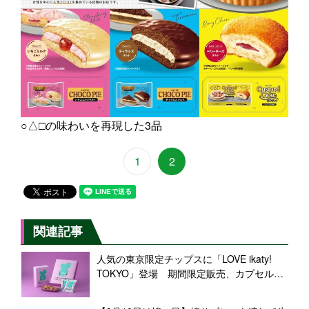
○△□の味わいを再現した3品
1
2
関連記事
人気の東京限定チップスに「LOVE ikaty!
TOKYO」登場 期間限定販売、カプセルト
イ企画も【坂角総本舖】