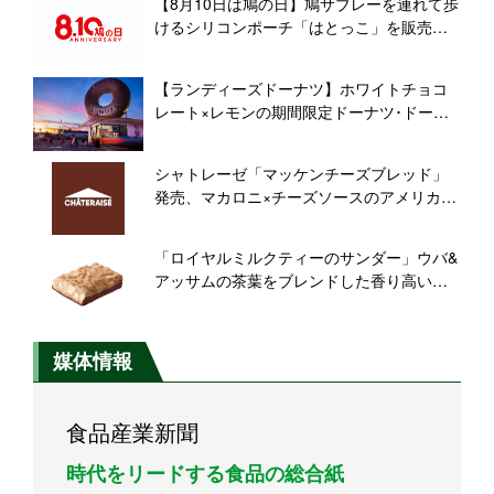
【8月10日は鳩の日】鳩サブレーを連れて歩
けるシリコンポーチ「はとっこ」を販売
【豊島屋】
【ランディーズドーナツ】ホワイトチョコ
レート×レモンの期間限定ドーナツ･ドーナ
ツ型に収納できるエコバッグが登場
シャトレーゼ「マッケンチーズブレッド」
発売、マカロニ×チーズソースのアメリカの
定番家庭料理を惣菜パンに
「ロイヤルミルクティーのサンダー」ウバ&
アッサムの茶葉をブレンドした香り高い紅
茶の風味【有楽製菓】
媒体情報
食品産業新聞
時代をリードする食品の総合紙