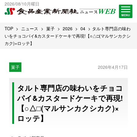
出版物一覧へ
2026/08/10月曜日
試読・購読申し込み
MENU
TOP
ニュース
菓子
2026
04
タルト専門店の味わ
いをチョコパイ&カスタードケーキで再現!【○△□(マルサンカクシ
カク)×ロッテ】
菓子
2026年4月17日
タルト専門店の味わいをチョコ
パイ&カスタードケーキで再現!
【○△□(マルサンカクシカク)×
ロッテ】