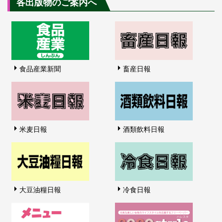
各出版物のご案内へ
食品産業新聞
畜産日報
米麦日報
酒類飲料日報
大豆油糧日報
冷食日報