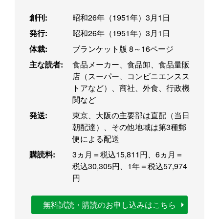
創刊:
昭和26年（1951年）3月1日
発行:
昭和26年（1951年）3月1日
体裁:
ブランケット版 8～16ページ
主な読者:
食品メーカー、食品卸、食品量販
店（スーパー、コンビニエンスス
トアなど）、商社、外食、行政機
関など
発送:
東京、大阪の主要部は直配（当日
朝配達）、その他地域は第3種郵
便による配送
購読料:
3ヵ月＝税込15,811円、6ヵ月＝
税込30,305円、1年＝税込57,974
円
無料試読・購読のお申し込みはこちら