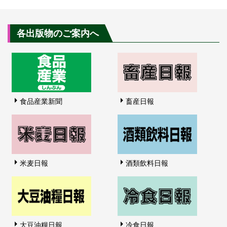
各出版物のご案内へ
食品産業新聞
畜産日報
米麦日報
酒類飲料日報
大豆油糧日報
冷食日報