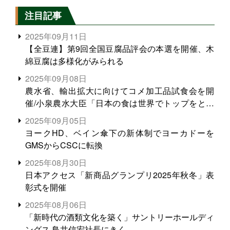
注目記事
2025年09月11日
【全豆連】第9回全国豆腐品評会の本選を開催、木
綿豆腐は多様化がみられる
2025年09月08日
農水省、輸出拡大に向けてコメ加工品試食会を開
催/小泉農水大臣「日本の食は世界でトップをとれ
る。米増産に向けて、米輸出需要の拡大を」
2025年09月05日
ヨークHD、ベイン傘下の新体制でヨーカドーを
GMSからCSCに転換
2025年08月30日
日本アクセス「新商品グランプリ2025年秋冬」表
彰式を開催
2025年08月06日
「新時代の酒類文化を築く」サントリーホールディ
ングス 鳥井信宏社長にきく