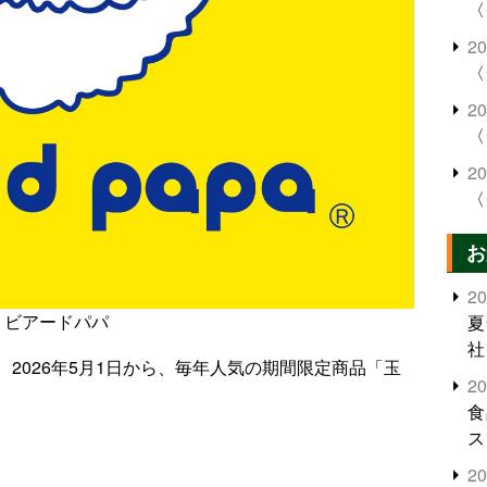
〈
2
〈
2
〈
2
〈
お
2
ビアードパパ
夏
社
2026年5月1日から、毎年人気の期間限定商品「玉
2
食
ス
2