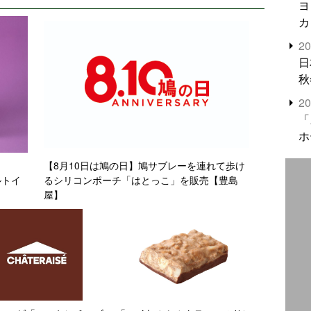
ヨ
カ
2
日
秋
2
「
ホ
【8月10日は鳩の日】鳩サブレーを連れて歩け
ルトイ
るシリコンポーチ「はとっこ」を販売【豊島
屋】