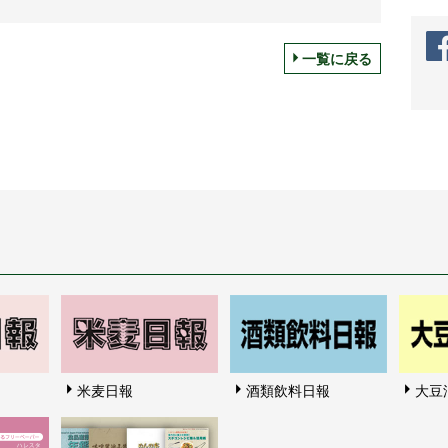
一覧に戻る
米麦日報
酒類飲料日報
大豆