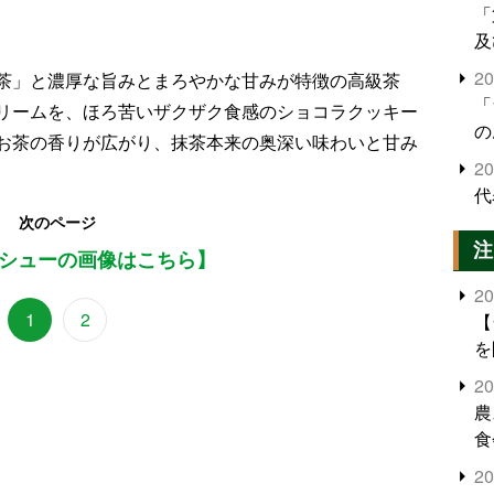
「
及
2
茶」と濃厚な旨みとまろやかな甘みが特徴の高級茶
「
リームを、ほろ苦いザクザク食感のショコラクッキー
の
お茶の香りが広がり、抹茶本来の奥深い味わいと甘み
2
代
次のページ
注
シューの画像はこちら】
2
1
2
【
を
2
農
食
界
2
米