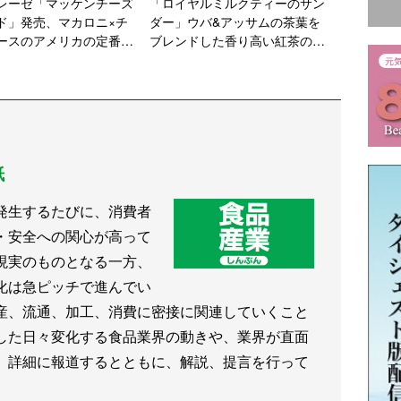
レーゼ「マッケンチーズ
「ロイヤルミルクティーのサン
ド」発売、マカロニ×チ
ダー」ウバ&アッサムの茶葉を
ースのアメリカの定番家
ブレンドした香り高い紅茶の風
を惣菜パンに
味【有楽製菓】
紙
発生するたびに、消費者
・安全への関心が高って
現実のものとなる一方、
化は急ピッチで進んでい
産、流通、加工、消費に密接に関連していくこと
した日々変化する食品業界の動きや、業界が直面
、詳細に報道するとともに、解説、提言を行って