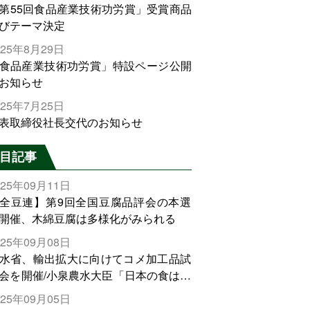
第55回食品産業技術功労賞」受賞商品
びテーマ決定
025年8月29日
食品産業技術功労賞」特設ページ公開
お知らせ
025年7月25日
表取締役社長交代のお知らせ
目記事
025年09月11日
全豆連】第9回全国豆腐品評会の本選
開催、木綿豆腐は多様化がみられる
025年09月08日
水省、輸出拡大に向けてコメ加工品試
会を開催/小泉農水大臣「日本の食は世
でトップをとれる。米増産に向けて、
025年09月05日
輸出需要の拡大を」