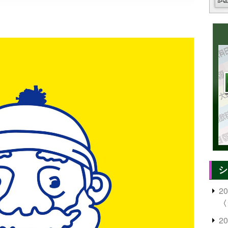
シ
2
〈
2