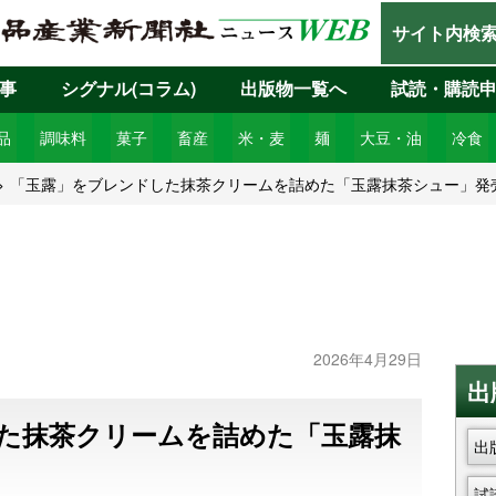
サイト内検
事
シグナル(コラム)
出版物一覧へ
試読・購読
品
調味料
菓子
畜産
米・麦
麺
大豆・油
冷食
「玉露」をブレンドした抹茶クリームを詰めた「玉露抹茶シュー」発
2026年4月29日
出
た抹茶クリームを詰めた「玉露抹
出
試