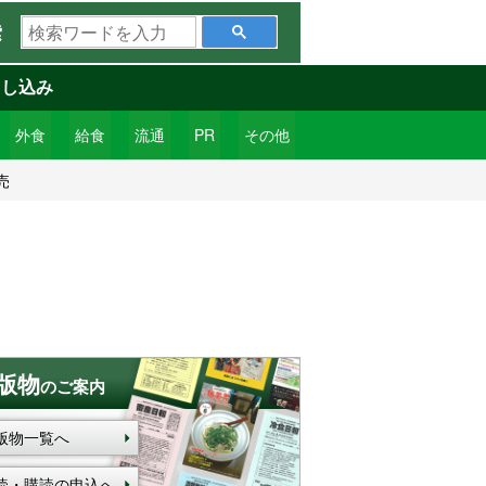
検
索
索
ワ
申し込み
ー
ド
外食
給食
流通
PR
その他
を
売
入
力
版物
のご案内
版物一覧へ
読・購読の申込へ