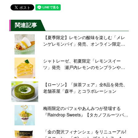
関連記事
【夏季限定】レモンの酸味を楽しむ「メレ
ンゲレモンパイ」発売、オンライン限定の
ミニ保冷バッグ入りセットも【紀ノ国屋】
シャトレーゼ、初夏限定「レモンスイー
ツ」発売 瀬戸内レモンのモンブランやク
レープケーキ
【ローソン】「抹茶フェア」全8品を発売、
老舗茶屋「森半」とコラボレーション
梅雨限定のパフェやあんみつが登場する
『Raindrop Sweets』【タカノフルーツパー
ラー】
「金の贅沢フィナンシェ」をリニューアル!