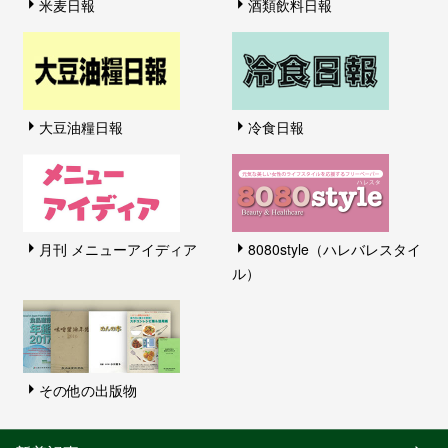
米麦日報
酒類飲料日報
大豆油糧日報
冷食日報
月刊 メニューアイディア
8080style（ハレバレスタイ
ル）
その他の出版物