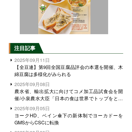
注目記事
2025年09月11日
【全豆連】第9回全国豆腐品評会の本選を開催、木
綿豆腐は多様化がみられる
2025年09月08日
農水省、輸出拡大に向けてコメ加工品試食会を開
催/小泉農水大臣「日本の食は世界でトップをとれ
る。米増産に向けて、米輸出需要の拡大を」
2025年09月05日
ヨークHD、ベイン傘下の新体制でヨーカドーを
GMSからCSCに転換