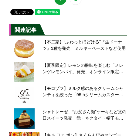
関連記事
【不二家】“ふわっとほどける”『生ドーナ
ツ』3種を発売 ミルキーペーストなど使用
【夏季限定】レモンの酸味を楽しむ「メレ
ンゲレモンパイ」発売、オンライン限定の
ミニ保冷バッグ入りセットも【紀ノ国屋】
【モロゾフ】ミルク感のあるクリームシャ
ンティを絞った「95thクリームカスタード
プリン」新発売
シャトレーゼ、“お父さん顔”ケーキなど父の
日スイーツ発売 髭・ネクタイ・帽子モチ
ーフ
【キル フェ ボン】さくらんぼやマンゴー、