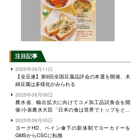
注目記事
2025年09月11日
【全豆連】第9回全国豆腐品評会の本選を開催、木
綿豆腐は多様化がみられる
2025年09月08日
農水省、輸出拡大に向けてコメ加工品試食会を開
催/小泉農水大臣「日本の食は世界でトップをとれ
る。米増産に向けて、米輸出需要の拡大を」
2025年09月05日
ヨークHD、ベイン傘下の新体制でヨーカドーを
GMSからCSCに転換