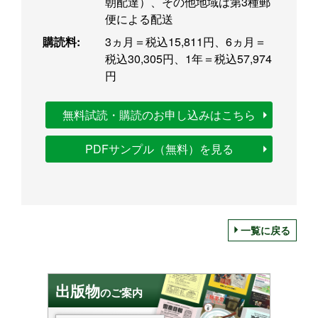
朝配達）、その他地域は第3種郵
便による配送
購読料:
3ヵ月＝税込15,811円、6ヵ月＝
税込30,305円、1年＝税込57,974
円
無料試読・購読のお申し込みはこちら
PDFサンプル（無料）を見る
一覧に戻る
出版物
のご案内