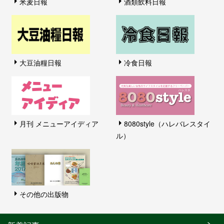
米麦日報
酒類飲料日報
大豆油糧日報
冷食日報
月刊 メニューアイディア
8080style（ハレバレスタイ
ル）
その他の出版物