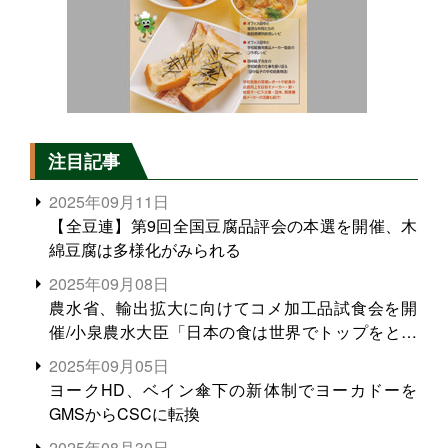
注目記事
2025年09月11日
【全豆連】第9回全国豆腐品評会の本選を開催、木
綿豆腐は多様化がみられる
2025年09月08日
農水省、輸出拡大に向けてコメ加工品試食会を開
催/小泉農水大臣「日本の食は世界でトップをとれ
る。米増産に向けて、米輸出需要の拡大を」
2025年09月05日
ヨークHD、ベイン傘下の新体制でヨーカドーを
GMSからCSCに転換
2025年08月30日