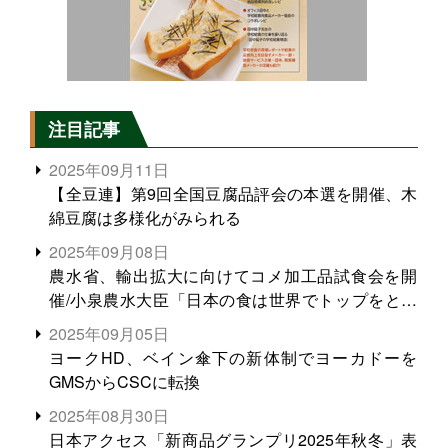
注目記事
2025年09月11日
【全豆連】第9回全国豆腐品評会の本選を開催、木
綿豆腐は多様化がみられる
2025年09月08日
農水省、輸出拡大に向けてコメ加工品試食会を開
催/小泉農水大臣「日本の食は世界でトップをとれ
る。米増産に向けて、米輸出需要の拡大を」
2025年09月05日
ヨークHD、ベイン傘下の新体制でヨーカドーを
GMSからCSCに転換
2025年08月30日
日本アクセス「新商品グランプリ2025年秋冬」表