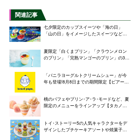
関連記事
七夕限定のカップスイーツや「海の日」
「山の日」をイメージしたスイーツなどを
ラインアップ【FLO VACANCES 2026】
夏限定「白くまプリン」「クラウンメロン
のプリン」「完熟マンゴーのプリン」の3品
発売【モロゾフ】
「バニラヨーグルトクリームシュー」が今
年も登場!8月8日までの期間限定【ビアード
パパ】
桃のパフェやプリン･ア･ラ･モードなど、夏
限定のメニューをラインアップ【タカノフ
ルーツパーラー】
トイ･ストーリー5の人気キャラクターをデ
ザインしたプチケーキアソートや焼菓子ギ
フトが新登場【銀座コージーコーナー】