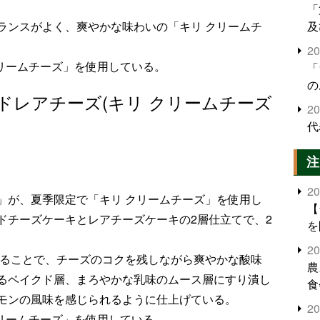
「
及
ランスがよく、爽やかな味わいの「キリ クリームチ
2
クリームチーズ」を使用している。
「
の
ドレアチーズ(キリ クリームチーズ
2
代
注
2
」が、夏季限定で「キリ クリームチーズ」を使用し
【
ドチーズケーキとレアチーズケーキの2層仕立てで、2
を
2
することで、チーズのコクを残しながら爽やかな酸味
農
るベイクド層、まろやかな乳味のムース層にすり潰し
食
モンの風味を感じられるように仕上げている。
界
2
米
クリームチーズ」を使用している。