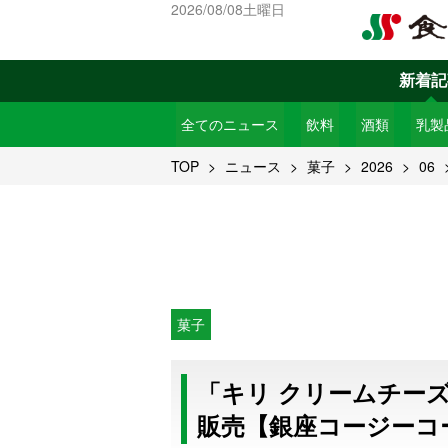
2026/08/08土曜日
新着記
全てのニュース
飲料
酒類
乳製
TOP
ニュース
菓子
2026
06
菓子
「キリ クリームチー
販売【銀座コージーコ