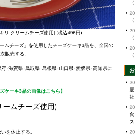
〈
2
〈
2
リ クリームチーズ使用) (税込496円)
〈
リームチーズ」を使用したチーズケーキ3品を、全国の
2
順次販売する。
〈
府･滋賀県･鳥取県･島根県･山口県･愛媛県･高知県に
お
2
夏
ーズケーキ3品の画像はこちら】
社
リームチーズ使用)
2
食
ス
2
扱いを休止する。