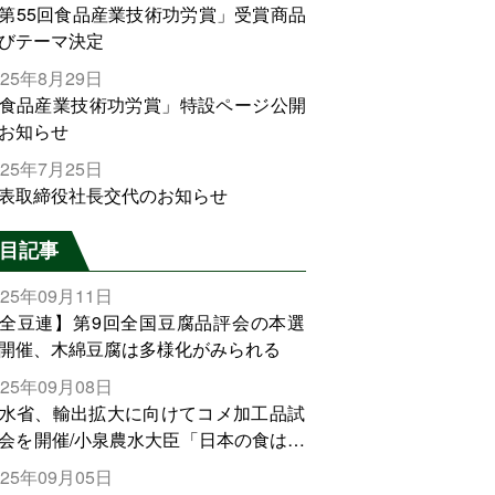
第55回食品産業技術功労賞」受賞商品
びテーマ決定
025年8月29日
食品産業技術功労賞」特設ページ公開
お知らせ
025年7月25日
表取締役社長交代のお知らせ
目記事
025年09月11日
全豆連】第9回全国豆腐品評会の本選
開催、木綿豆腐は多様化がみられる
025年09月08日
水省、輸出拡大に向けてコメ加工品試
会を開催/小泉農水大臣「日本の食は世
でトップをとれる。米増産に向けて、
025年09月05日
輸出需要の拡大を」