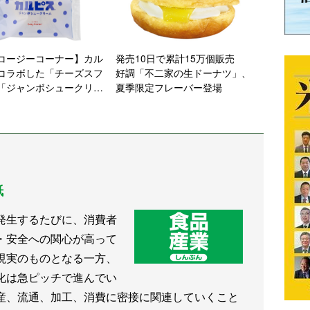
コージーコーナー】カル
発売10日で累計15万個販売
コラボした「チーズスフ
好調「不二家の生ドーナツ」、
「ジャンボシュークリー
夏季限定フレーバー登場
発売
紙
発生するたびに、消費者
・安全への関心が高って
現実のものとなる一方、
化は急ピッチで進んでい
産、流通、加工、消費に密接に関連していくこと