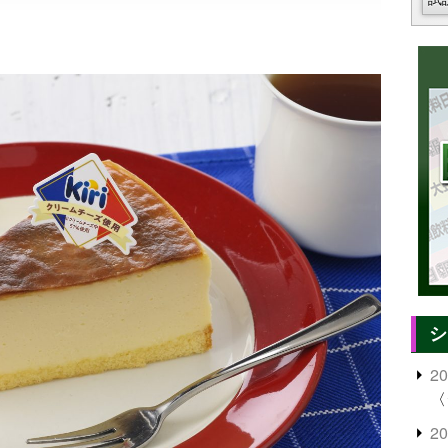
シ
2
〈
2