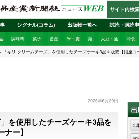
サイト内検
事
シグナル(コラム)
出版物一覧へ
試読・購読
品
調味料
菓子
畜産
米・麦
麺
大豆・油
冷食
「キリ クリームチーズ」を使用したチーズケーキ3品を販売【銀座コ
2026年6月29日
出
ズ」を使用したチーズケーキ3品を
出
ーナー】
試