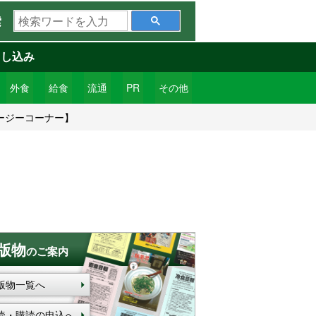
検
索
索
ワ
申し込み
ー
ド
外食
給食
流通
PR
その他
を
ージーコーナー】
入
力
版物
のご案内
版物一覧へ
読・購読の申込へ