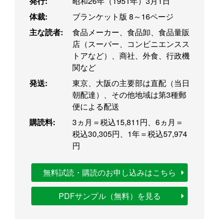
発行:
昭和26年（1951年）3月1日
体裁:
ブランケット版 8～16ページ
主な読者:
食品メーカー、食品卸、食品量販
店（スーパー、コンビニエンスス
トアなど）、商社、外食、行政機
関など
発送:
東京、大阪の主要部は直配（当日
朝配達）、その他地域は第3種郵
便による配送
購読料:
3ヵ月＝税込15,811円、6ヵ月＝
税込30,305円、1年＝税込57,974
円
無料試読・購読のお申し込みはこちら
PDFサンプル（無料）を見る