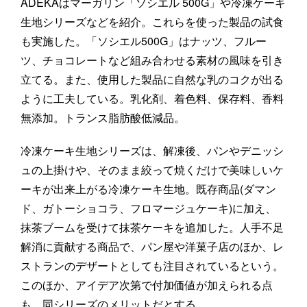
ADEKAはマーガリン「ソシエル 500G」や冷凍ケーキ
生地シリーズなどを紹介。これらを使った製品の試食
も実施した。「ソシエル500G」はナッツ、フルー
ツ、チョコレートなど組み合わせる素材の風味を引き
立てる。また、使用した製品に自然な乳のコクが出る
ように工夫している。乳化剤、着色料、保存料、香料
無添加。トランス脂肪酸低減品。
冷凍ケーキ生地シリーズは、解凍後、パンやデニッシ
ュの上掛けや、そのまま絞って焼くだけで美味しいケ
ーキが出来上がる冷凍ケーキ生地。既存商品(ダマン
ド、ガトーショコラ、フロマージュケーキ)に加え、
抹茶ブームを受けて抹茶ケーキを追加した。人手不足
解消に貢献する商品で、パン屋や洋菓子店のほか、レ
ストランのデザートとしても注目されているという。
このほか、アイデア次第で付加価値が加えられる点
も、同シリーズのメリットだとする。