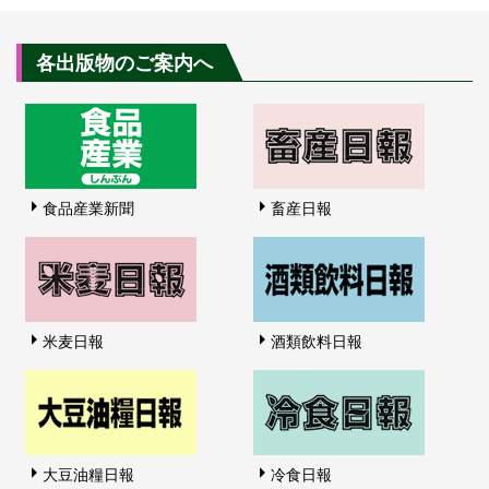
各出版物のご案内へ
食品産業新聞
畜産日報
米麦日報
酒類飲料日報
大豆油糧日報
冷食日報