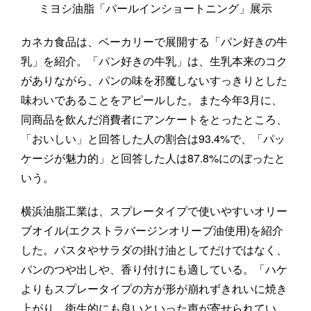
ミヨシ油脂「パールインショートニング」展示
カネカ食品は、ベーカリーで展開する「パン好きの牛
乳」を紹介。「パン好きの牛乳」は、生乳本来のコク
がありながら、パンの味を邪魔しないすっきりとした
味わいであることをアピールした。また今年3月に、
同商品を飲んだ消費者にアンケートをとったところ、
「おいしい」と回答した人の割合は93.4%で、「パッ
ケージが魅力的」と回答した人は87.8%にのぼったと
いう。
横浜油脂工業は、スプレータイプで使いやすいオリー
ブオイル(エクストラバージンオリーブ油使用)を紹介
した。パスタやサラダの掛け油としてだけではなく、
パンのつや出しや、香り付けにも適している。「ハケ
よりもスプレータイプの方が形が崩れずきれいに焼き
上がり、衛生的にも良いといった声が寄せられてい