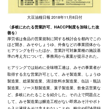
大豆油糧日報 2018年11月8日付
〈多岐にわたる営業許可、HACCP制度を加味した改
善を〉
厚労省は食品の営業規制に関する検討会を都内でこの
ほど開き、みそやしょうゆ、外食などの事業団体から
ヒアリングを行ったほか、営業許可対象業種の施設基
準の考え方について、事務局から素案が提示された。
ヒアリングでは始めに全味噌工連は、みその事業者が
取得する主な営業許可として、みそ製造業、しょうゆ
製造業、総菜製造業、清涼飲料水製造業、缶詰・瓶詰
製造業、ソース類製造業、菓子製造業、飲食店営業な
ど、多岐にわたることを紹介した。その上で問題点と
して、みそ製造業は醸造工程がない即席みそ汁やボト
ル入り液状みそは含まれないことや、輸出やFDA登録