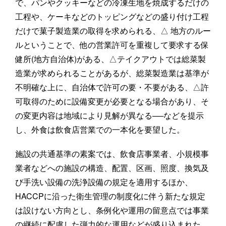
で、パンやクッキーなどの冷凍生地を焼成するだけの
工程や、ケーキなどのトッピングなどの盛り付け工程
だけで菓子製造業の取得を求められる、△ 地方のルー
ルということで、他の営業許可を重複して要求する保
健所(地方自治体)がある、△テイクアウトでは総菜製
造業が求められることがあるが、総菜製造業は基準が
不明確な上に、自治体で許可の要・不要がある、△許
可取得のために設備変更が必要となる場合があり、そ
の変更内容は地域により見解が異なる──などを提示
し、外食は飲食店営業での一本化を要望した。
施設の共通基準の素案では、飲食店事業者、小規模事
業者などへの施設の構造、配置、区画、照度、換気及
び手洗い設備の洗浄設備の規定を適用するほか、
HACCPに沿った衛生管理の制度化に伴う新たな規定
は設けない方向とし、条例化や運用の留意点では事業
の継続に配慮した弾力的な運用などが盛り込まれた。