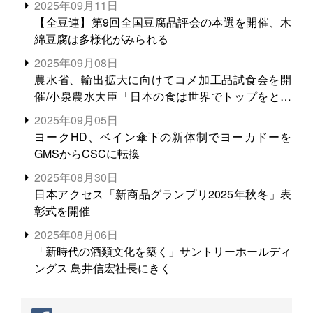
2025年09月11日
【全豆連】第9回全国豆腐品評会の本選を開催、木
綿豆腐は多様化がみられる
2025年09月08日
農水省、輸出拡大に向けてコメ加工品試食会を開
催/小泉農水大臣「日本の食は世界でトップをとれ
る。米増産に向けて、米輸出需要の拡大を」
2025年09月05日
ヨークHD、ベイン傘下の新体制でヨーカドーを
GMSからCSCに転換
2025年08月30日
日本アクセス「新商品グランプリ2025年秋冬」表
彰式を開催
2025年08月06日
「新時代の酒類文化を築く」サントリーホールディ
ングス 鳥井信宏社長にきく