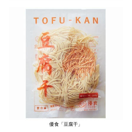
優食「豆腐干」