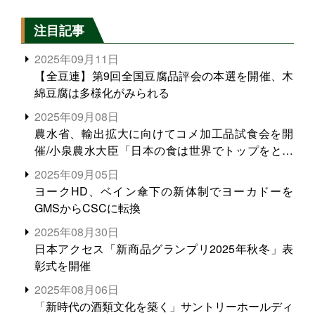
注目記事
2025年09月11日
【全豆連】第9回全国豆腐品評会の本選を開催、木
綿豆腐は多様化がみられる
2025年09月08日
農水省、輸出拡大に向けてコメ加工品試食会を開
催/小泉農水大臣「日本の食は世界でトップをとれ
る。米増産に向けて、米輸出需要の拡大を」
2025年09月05日
ヨークHD、ベイン傘下の新体制でヨーカドーを
GMSからCSCに転換
2025年08月30日
日本アクセス「新商品グランプリ2025年秋冬」表
彰式を開催
2025年08月06日
「新時代の酒類文化を築く」サントリーホールディ