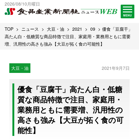
出版物一覧へ
2026/08/10月曜日
試読・購読申し込み
MENU
TOP
ニュース
大豆・油
2021
09
優食「豆腐干」
高たん白・低糖質な商品特徴で注目、家庭用・業務用ともに需要
増、汎用性の高さも強み【大豆が拓く食の可能性】
大豆・油
2021年9月7日
優食「豆腐干」高たん白・低糖
質な商品特徴で注目、家庭用・
業務用ともに需要増、汎用性の
高さも強み【大豆が拓く食の可
能性】