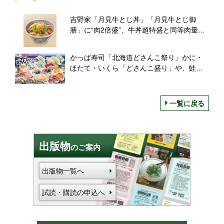
く塩”味も/アサヒコ
吉野家「月見牛とじ丼」「月見牛とじ御
膳」に“肉2倍盛”、牛丼超特盛と同等肉量に
玉子3個使用
かっぱ寿司「北海道どさんこ祭り」かに・
ほたて・いくら「どさんこ盛り」や、鮭い
くら&いばら蟹「三弾つかみ寿司」など登場
一覧に戻る
出版物
のご案内
出版物一覧へ
試読・購読の申込へ