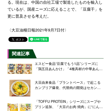
る。現在は、中国の自社工場で製造したものを輸入し
ているが、国産ニーズに応えることで、「豆腐干」を
更に普及させる考えだ。
〈大豆油糧日報2021年9月7日付〉
関連記事
エスビー食品“豆腐でもう1品”シリーズに
「鶏五目あんかけ」「4種具材の中華あんか
け」「かき玉たらこ」登場、豆腐料理のマ
ンネリ解決へ新提案
大豆由来食品「プラントベース」で起こる
カンブリア爆発、代替肉の開発はセカンド
ステージに突入
「TOFFU PROTEIN」シリーズにスープや
プリン追加、「大豆のお肉 焼肉」に“にんに