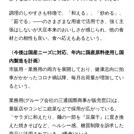
調理のしやすさも特徴で、「和える」、「炒める」、
「茹でる」――のさまざまな用途で活用でき、強く主
張はしないが大豆本来のおいしさが感じられ、他の食
材との相性も良い。食べ応えもあるという。
〈今後は国産ニーズに対応、年内に国産原料使用し国
内製造を計画〉
市販用・業務用の両方を展開しており、健康志向に拍
車がかかったコロナ禍以降、毎月出荷量が増加してい
るという。
業務用(グループ会社の三通国際商事が販売窓口)は、
量販店やコンビニ総菜などで採用が広がっている。
「サラダに和えたり、麺の一部を『豆腐干』に置き換
えた焼きそばなど、ヘルシー感、糖質制限を訴求した
商品に活用されている」(優食)という。