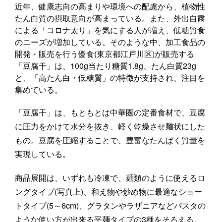
近年、健康志向の高まりや環境への配慮から、植物性
たん白質の摂取意向が高まっている。また、外出自粛
による「コロナ太り」を気にする人が増え、低糖質食
のニーズが増加している。そのような中、加工食品の
開発・販売を行う優食(東京都江戸川区)が販売する
「豆腐干」は、100g当たり糖質1.8g、たん白質23g
と、「高たん白・低糖質」の特徴が支持され、注目を
集めている。
「豆腐干」は、もともとは中華圏の定番食材で、豆腐
に圧力をかけて水分を抜き、軽く乾燥させ麺状にした
もの。豆腐を圧縮することで、豊富なたんぱく質量を
実現している。
商品展開は、いずれも冷凍で、麺類のように使えるロ
ングタイプ(写真上)、和え物や炒め物に最適なショー
トタイプ(5～6cm)、グラタンやラザニアなどパスタの
ような使い方が出来る平麺タイプの3種をそろえる。