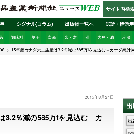
サイト内検
事
シグナル(コラム)
出版物一覧へ
試読・購読
品
調味料
菓子
畜産
米・麦
麺
大豆・油
冷食
08
15年産カナダ大豆生産は3.2％減の585万tを見込む－カナダ統計
2015年8月24日
出
3.2％減の585万tを見込む－カ
出
試