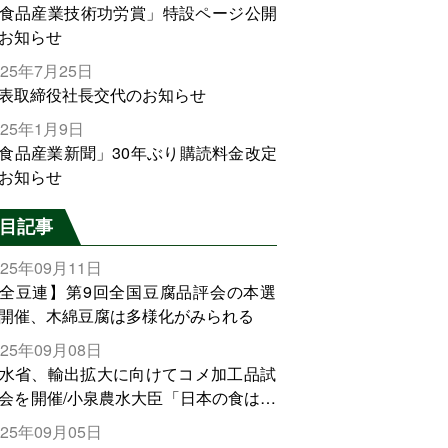
食品産業技術功労賞」特設ページ公開
お知らせ
025年7月25日
表取締役社長交代のお知らせ
025年1月9日
食品産業新聞」30年ぶり購読料金改定
お知らせ
目記事
025年09月11日
全豆連】第9回全国豆腐品評会の本選
開催、木綿豆腐は多様化がみられる
025年09月08日
水省、輸出拡大に向けてコメ加工品試
会を開催/小泉農水大臣「日本の食は世
でトップをとれる。米増産に向けて、
025年09月05日
輸出需要の拡大を」