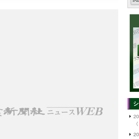
シ
2
〈
2