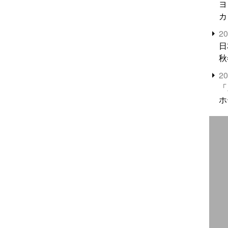
ヨ
カ
2
日
秋
2
「
ホ