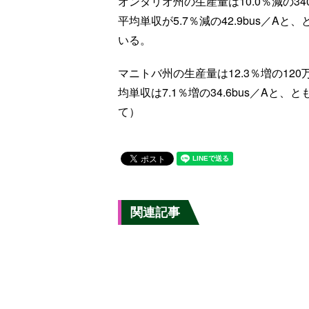
オンタリオ州の生産量は10.0％減の34
平均単収が5.7％減の42.9bus／
いる。
マニトバ州の生産量は12.3％増の120
均単収は7.1％増の34.6bus／A
て）
関連記事