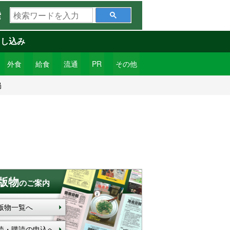
検
索
索
ワ
申し込み
ー
ド
外食
給食
流通
PR
その他
を
局
入
力
版物
のご案内
版物一覧へ
読・購読の申込へ