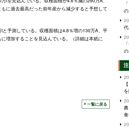
0万tを見込んでいる。収穫面積が4.6％減の290万A、
「
Aと、ともに過去最高だった前年産から減少すると予想して
の
2
代
万tと予測している。収穫面積は4.8％増の130万A、平
2
と、ともに増加することを見込んでいる。（詳細は本紙に
「
の
注
2
【
を
2
一覧に戻る
農
食
界
2
米