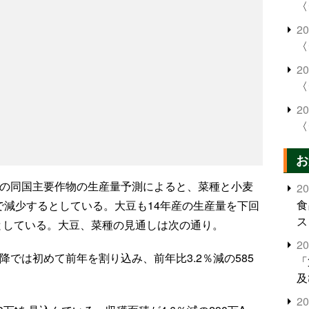
〈
2
〈
2
〈
2
〈
お
産の同国主要作物の生産量予測によると、菜種と小麦
2
食
で減少するとしている。大豆も14年産の生産量を下回
ス
としている。大豆、菜種の見通しは次の通り。
2
降では初めて前年を割り込み、前年比3.2％減の585
「
及
2