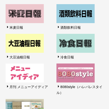
米麦日報
酒類飲料日報
大豆油糧日報
冷食日報
月刊 メニューアイディア
8080style（ハレバレスタイ
ル）