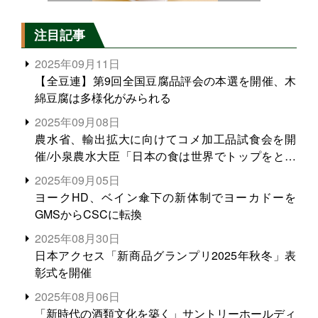
注目記事
2025年09月11日
【全豆連】第9回全国豆腐品評会の本選を開催、木
綿豆腐は多様化がみられる
2025年09月08日
農水省、輸出拡大に向けてコメ加工品試食会を開
催/小泉農水大臣「日本の食は世界でトップをとれ
る。米増産に向けて、米輸出需要の拡大を」
2025年09月05日
ヨークHD、ベイン傘下の新体制でヨーカドーを
GMSからCSCに転換
2025年08月30日
日本アクセス「新商品グランプリ2025年秋冬」表
彰式を開催
2025年08月06日
「新時代の酒類文化を築く」サントリーホールディ