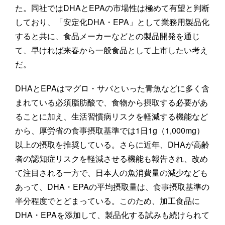
た。同社ではDHAとEPAの市場性は極めて有望と判断
しており、「安定化DHA・EPA」として業務用製品化
すると共に、食品メーカーなどとの製品開発を通じ
て、早ければ来春から一般食品として上市したい考え
だ。
DHAとEPAはマグロ・サバといった青魚などに多く含
まれている必須脂肪酸で、食物から摂取する必要があ
ることに加え、生活習慣病リスクを軽減する機能など
から、厚労省の食事摂取基準では1日1g（1,000mg）
以上の摂取を推奨している。さらに近年、DHAが高齢
者の認知症リスクを軽減させる機能も報告され、改め
て注目される一方で、日本人の魚消費量の減少なども
あって、DHA・EPAの平均摂取量は、食事摂取基準の
半分程度でとどまっている。このため、加工食品に
DHA・EPAを添加して、製品化する試みも続けられて