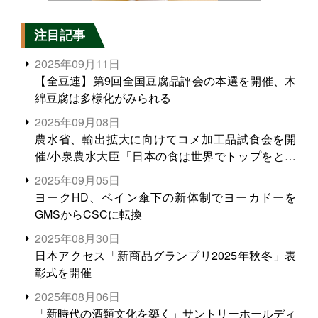
注目記事
2025年09月11日
【全豆連】第9回全国豆腐品評会の本選を開催、木
綿豆腐は多様化がみられる
2025年09月08日
農水省、輸出拡大に向けてコメ加工品試食会を開
催/小泉農水大臣「日本の食は世界でトップをとれ
る。米増産に向けて、米輸出需要の拡大を」
2025年09月05日
ヨークHD、ベイン傘下の新体制でヨーカドーを
GMSからCSCに転換
2025年08月30日
日本アクセス「新商品グランプリ2025年秋冬」表
彰式を開催
2025年08月06日
「新時代の酒類文化を築く」サントリーホールディ