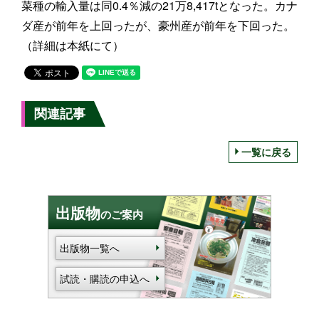
菜種の輸入量は同0.4％減の21万8,417tとなった。カナ
ダ産が前年を上回ったが、豪州産が前年を下回った。
（詳細は本紙にて）
関連記事
一覧に戻る
出版物
のご案内
出版物一覧へ
試読・購読の申込へ