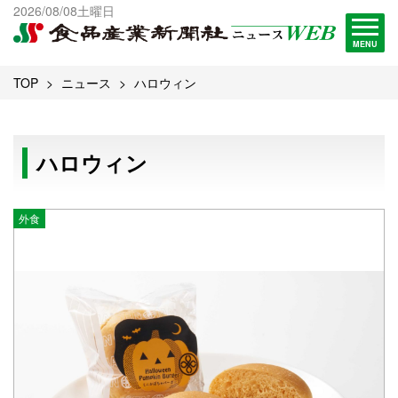
出版物一覧へ
2026/08/08土曜日
試読・購読申し込み
MENU
TOP
ニュース
ハロウィン
ハロウィン
外食