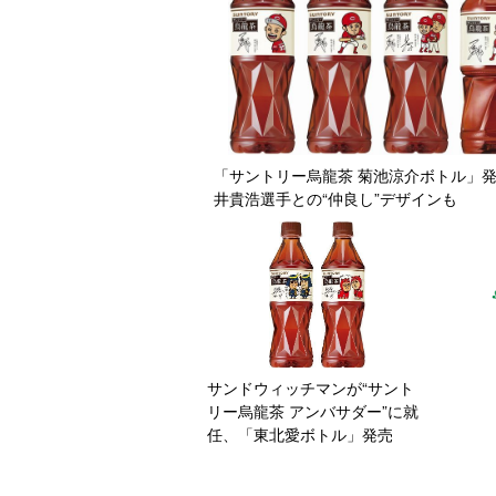
「サントリー烏龍茶 菊池涼介ボトル」発
井貴浩選手との“仲良し”デザインも
サンドウィッチマンが“サント
リー烏龍茶 アンバサダー”に就
任、「東北愛ボトル」発売