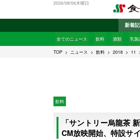
2026/08/06木曜日
新着記
全てのニュース
飲料
酒類
乳製
TOP
ニュース
飲料
2018
11
飲料
「サントリー烏龍茶 
CM放映開始、特設サ