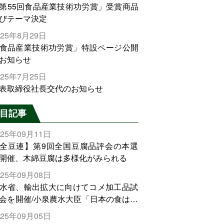
第55回食品産業技術功労賞」受賞商品
びテーマ決定
025年8月29日
食品産業技術功労賞」特設ページ公開
お知らせ
025年7月25日
表取締役社長交代のお知らせ
目記事
025年09月11日
全豆連】第9回全国豆腐品評会の本選
開催、木綿豆腐は多様化がみられる
025年09月08日
水省、輸出拡大に向けてコメ加工品試
会を開催/小泉農水大臣「日本の食は世
でトップをとれる。米増産に向けて、
025年09月05日
輸出需要の拡大を」