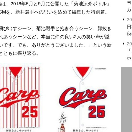
ヨ
は、2018年5月と9月に公開した「菊池涼介ボトル」
カ
CMを、新井選手への思いを込めて編集した特別篇。
2
日
飛び出すシーン、菊池選手と抱き合うシーン、顔抜き
秋
れあうシーンなど、本当に仲の良い2人の笑い声が溢
2
いです。でも、ありがとうございました。」という新
「
とともに振り返る。
ホ