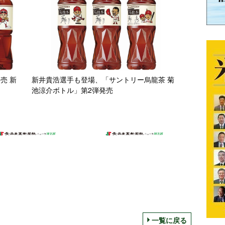
売 新
新井貴浩選手も登場、「サントリー烏龍茶 菊
池涼介ボトル」第2弾発売
一覧に戻る