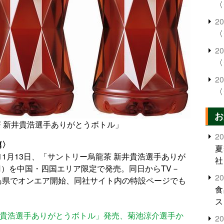
〈
2
〈
2
〈
2
〈
お
 新井貴浩選手ありがとうボトル」
2
篇〉
夏
1月13日、「サントリー烏龍茶 新井貴浩選手ありが
社
40円）を中国・四国エリア限定で発売。同日からTV－
2
島県でオンエア開始、同社サイト内の特設ページでも
食
ス
井貴浩選手ありがとうボトル」発売、菊池涼介選手か
2