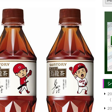
シ
2
〈
2