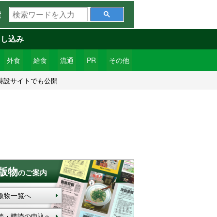
検
索
索
ワ
申し込み
ー
ド
外食
給食
流通
PR
その他
を
特設サイトでも公開
入
力
版物
のご案内
版物一覧へ
読・購読の申込へ