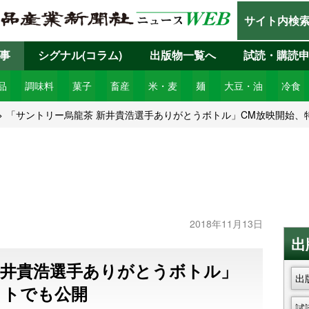
サイト内検
事
シグナル(コラム)
出版物一覧へ
試読・購読
品
調味料
菓子
畜産
米・麦
麺
大豆・油
冷食
「サントリー烏龍茶 新井貴浩選手ありがとうボトル」CM放映開始、
2018年11月13日
出
新井貴浩選手ありがとうボトル」
出
イトでも公開
試