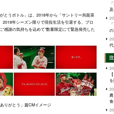
「
及
がとうボトル」は、2018年から「サントリー烏龍茶
2
2018年シーズン限りで現役生活を引退する、プロ
「
に“感謝の気持ちを込めて”数量限定にて緊急発売した
の
2
代
注
2
【
を
2
農
食
ありがとう」篇CMイメージ
界
2
米