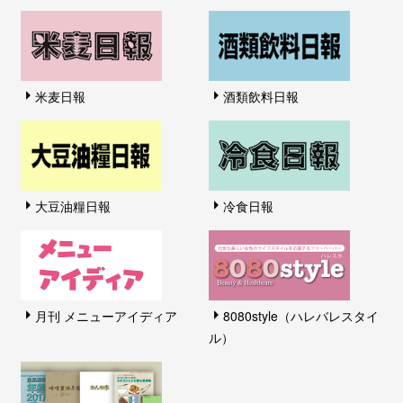
米麦日報
酒類飲料日報
大豆油糧日報
冷食日報
月刊 メニューアイディア
8080style（ハレバレスタイ
ル）