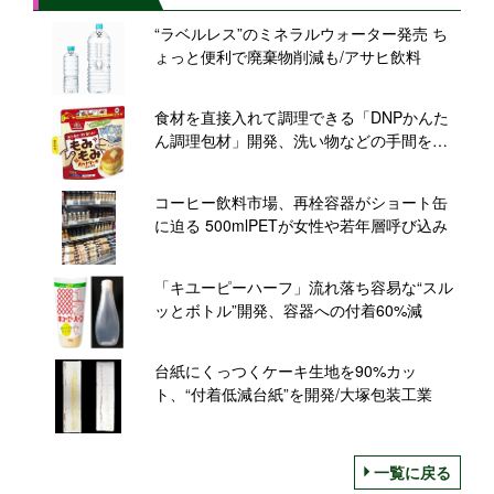
“ラベルレス”のミネラルウォーター発売 ち
ょっと便利で廃棄物削減も/アサヒ飲料
食材を直接入れて調理できる「DNPかんた
ん調理包材」開発、洗い物などの手間を減
らす/大日本印刷
コーヒー飲料市場、再栓容器がショート缶
に迫る 500mlPETが女性や若年層呼び込み
「キユーピーハーフ」流れ落ち容易な“スル
ッとボトル”開発、容器への付着60%減
台紙にくっつくケーキ生地を90%カッ
ト、“付着低減台紙”を開発/大塚包装工業
一覧に戻る