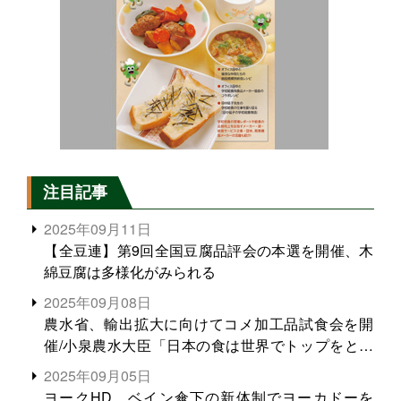
注目記事
2025年09月11日
【全豆連】第9回全国豆腐品評会の本選を開催、木
綿豆腐は多様化がみられる
2025年09月08日
農水省、輸出拡大に向けてコメ加工品試食会を開
催/小泉農水大臣「日本の食は世界でトップをとれ
る。米増産に向けて、米輸出需要の拡大を」
2025年09月05日
ヨークHD、ベイン傘下の新体制でヨーカドーを