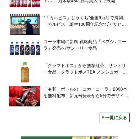
トル”、乃木坂46の顔写真入りで展開
“「カルピス」じゃぐち”全国9カ所で展開、
「カルピス」誕生100周年記念で/アサヒ飲
料
コーラ市場に新風 戦略商品「ペプシ Jコー
ラ」発売へ/サントリー食品
「クラフトボス」から無糖紅茶、サントリ
ー食品「クラフトボスTEA ノンシュガー」
発売
「令和」ボトルの「コカ・コーラ」2000本
を無料配布、新元号発表から5分でデザイ
ン、手作業で完成
一覧に戻る