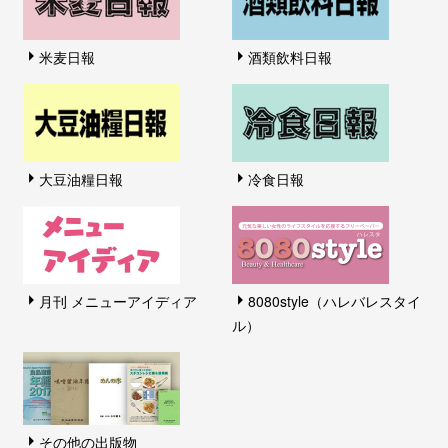
米麦日報
酒類飲料日報
大豆油糧日報
冷食日報
月刊 メニューアイディア
8080style（ハレバレスタイ
ル）
その他の出版物