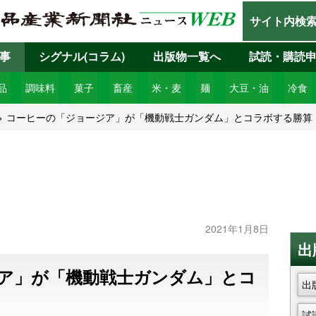
サイト内検
事
シグナル(コラム)
出版物一覧へ
試読・購読
品
調味料
菓子
畜産
米・麦
麺
大豆・油
冷食
コーヒーの「ジョージア」が「機動戦士ガンダム」とコラボする勝算
2021年1月8日
出
ア」が「機動戦士ガンダム」とコ
出
試