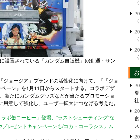
〈
2
〈
2
〈
2
〈
AMA」に設置されている「ガンダム自販機」(c)創通・サン
お
「ジョージア」ブランドの活性化に向けて、『「ジョ
2
ペーン』を1月11日からスタートする。コラボデザ
夏
が、新たにガンダムグッズなどが当たるプロモーショ
社
に用意して強化し、ユーザー拡大につなげる考えだ。
2
ラボ缶コーヒー」登場、“ラストシューティング”な
食
ス
”やプレゼントキャンペーンも/コカ・コーラシステム
2