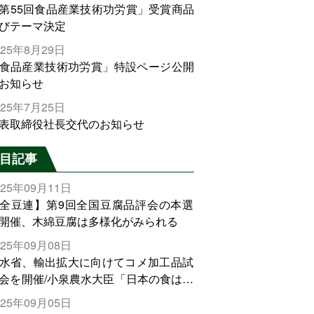
第55回食品産業技術功労賞」受賞商品
びテーマ決定
025年8月29日
食品産業技術功労賞」特設ページ公開
お知らせ
025年7月25日
表取締役社長交代のお知らせ
目記事
025年09月11日
全豆連】第9回全国豆腐品評会の本選
開催、木綿豆腐は多様化がみられる
025年09月08日
水省、輸出拡大に向けてコメ加工品試
会を開催/小泉農水大臣「日本の食は世
でトップをとれる。米増産に向けて、
025年09月05日
輸出需要の拡大を」