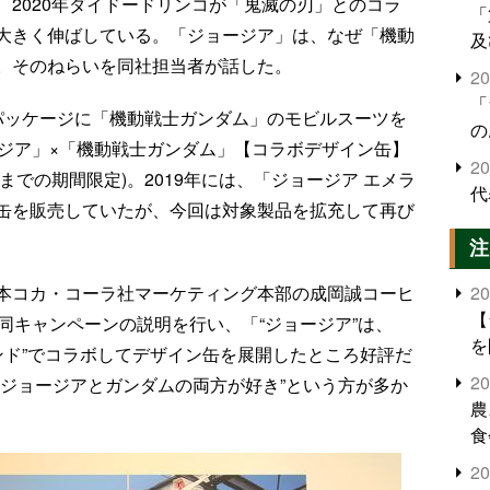
2020年ダイドードリンコが「鬼滅の刃」とのコラ
「
大きく伸ばしている。「ジョージア」は、なぜ「機動
及
。そのねらいを同社担当者が話した。
2
「
パッケージに「機動戦士ガンダム」のモビルスーツを
の
ージア」×「機動戦士ガンダム」【コラボデザイン缶】
2
日までの期間限定)。2019年には、「ジョージア エメラ
代
缶を販売していたが、今回は対象製品を拡充して再び
注
2
本コカ・コーラ社マーケティング本部の成岡誠コーヒ
【
同キャンペーンの説明を行い、「“ジョージア”は、
を
レンド”でコラボしてデザイン缶を展開したところ好評だ
2
“ジョージアとガンダムの両方が好き”という方が多か
農
食
界
2
米