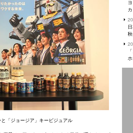
ヨ
カ
2
日
秋
2
「
ホ
ーと「ジョージア」キービジュアル