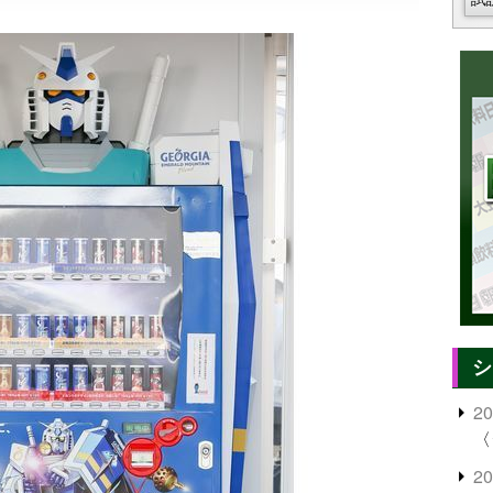
シ
2
〈
2