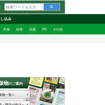
検
索
索
ワ
申し込み
ー
ド
外食
給食
流通
PR
その他
を
入
力
版物
のご案内
版物一覧へ
読・購読の申込へ