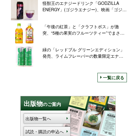
怪獣王のエナジードリンク「GODZILLA
ENERGY」(ゴジラエナジー)、映画「ゴジラ
vsコング」公開に向け発売/チェリオジャパ
ン
「午後の紅茶」と「クラフトボス」が激
突、“5種の果実のフルーツティー”でまさか
の丸かぶり
緑の「レッドブル グリーンエディション」
発売、ライムフレーバーの数量限定エナジ
ードリンク
一覧に戻る
出版物
のご案内
出版物一覧へ
試読・購読の申込へ