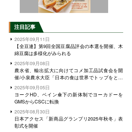
注目記事
2025年09月11日
【全豆連】第9回全国豆腐品評会の本選を開催、木
綿豆腐は多様化がみられる
2025年09月08日
農水省、輸出拡大に向けてコメ加工品試食会を開
催/小泉農水大臣「日本の食は世界でトップをとれ
る。米増産に向けて、米輸出需要の拡大を」
2025年09月05日
ヨークHD、ベイン傘下の新体制でヨーカドーを
GMSからCSCに転換
2025年08月30日
日本アクセス「新商品グランプリ2025年秋冬」表
彰式を開催