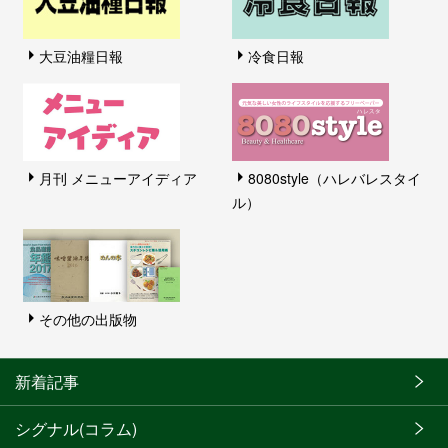
大豆油糧日報
冷食日報
月刊 メニューアイディア
8080style（ハレバレスタイ
ル）
その他の出版物
新着記事
シグナル(コラム)