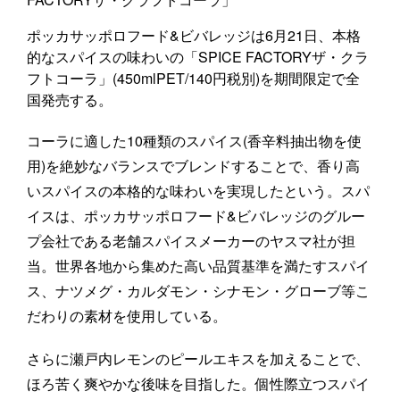
ポッカサッポロフード&ビバレッジは6月21日、本格
的なスパイスの味わいの「SPICE FACTORYザ・クラ
フトコーラ」(450mlPET/140円税別)を期間限定で全
国発売する。
コーラに適した10種類のスパイス(香辛料抽出物を使
用)を絶妙なバランスでブレンドすることで、香り高
いスパイスの本格的な味わいを実現したという。スパ
イスは、ポッカサッポロフード&ビバレッジのグルー
プ会社である老舗スパイスメーカーのヤスマ社が担
当。世界各地から集めた高い品質基準を満たすスパイ
ス、ナツメグ・カルダモン・シナモン・グローブ等こ
だわりの素材を使用している。
さらに瀬戸内レモンのピールエキスを加えることで、
ほろ苦く爽やかな後味を目指した。個性際立つスパイ