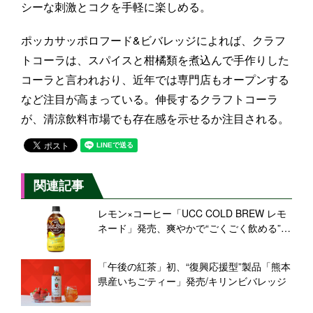
シーな刺激とコクを手軽に楽しめる。
ポッカサッポロフード&ビバレッジによれば、クラフ
トコーラは、スパイスと柑橘類を煮込んで手作りした
コーラと言われおり、近年では専門店もオープンする
など注目が高まっている。伸長するクラフトコーラ
が、清涼飲料市場でも存在感を示せるか注目される。
関連記事
レモン×コーヒー「UCC COLD BREW レモ
ネード」発売、爽やかで“ごくごく飲める”ア
レンジコーヒー新提案
「午後の紅茶」初、“復興応援型”製品「熊本
県産いちごティー」発売/キリンビバレッジ