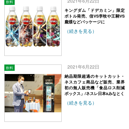
2021年6月22日
飲料
キングダム「ドデカミン」限定
ボトル発売、信VS李牧や王騎VS
龐煖などパッケージに
（続きを見る）
2021年6月22日
飲料
納品期限超過のキットカット・
ネスカフェ商品など販売、業界
初の無人販売機「食品ロス削減
ボックス」/ネスレ日本xみなとく
（続きを見る）