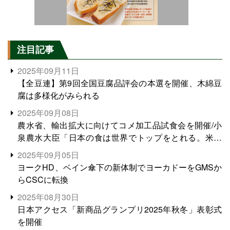
注目記事
2025年09月11日
【全豆連】第9回全国豆腐品評会の本選を開催、木綿豆
腐は多様化がみられる
2025年09月08日
農水省、輸出拡大に向けてコメ加工品試食会を開催/小
泉農水大臣「日本の食は世界でトップをとれる。米増
産に向けて、米輸出需要の拡大を」
2025年09月05日
ヨークHD、ベイン傘下の新体制でヨーカドーをGMSか
らCSCに転換
2025年08月30日
日本アクセス「新商品グランプリ2025年秋冬」表彰式
を開催