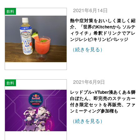
2021年6月14日
飲料
熱中症対策をおいしく楽しく紹
介、「世界のKitchenから ソルテ
ィライチ」希釈ドリンクでアレ
ンジレシピ/キリンビバレッジ
（続きを見る）
2021年6月9日
飲料
レッドブル×VTuber湊あくあ＆獅
白ぼたん、即完売のステッカー
付き限定セットを再販売、ファ
ンミーティング参加権も
（続きを見る）