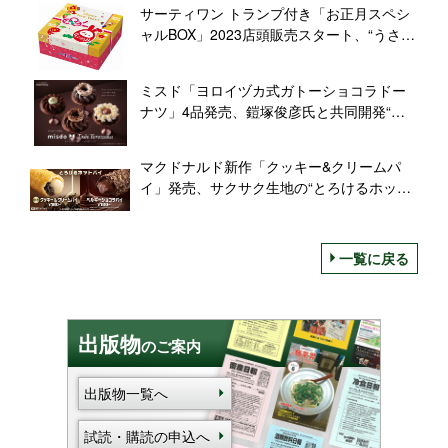
サーティワン トランプ付き「お正月スペシ
ャルBOX」2023店頭販売スタート、“うさぎ
だるま”のおめでたい箱にアイス9個入りで
価格は8個分、福袋も同時発売
ミスド「ヨロイヅカ式ガトーショコラドー
ナツ」4品発売、鎧塚俊彦氏と共同開発“外
はサクッと中はホロッと”/2023「misdo
meets Toshi Yoroizuka」第1弾/ミスタード
マクドナルド新作「クッキー&クリームパ
ーナツ
イ」発売、サクサク生地の“とろけるホット
パイ”、定番人気「ベルギー ショコラパイ」
も
一覧に戻る
出版物
のご案内
出版物一覧へ
試読・購読の申込へ