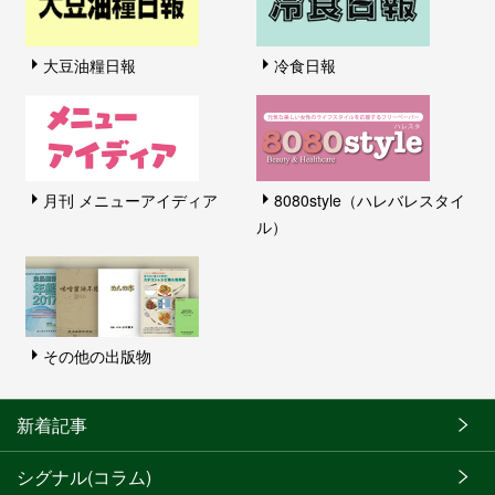
大豆油糧日報
冷食日報
月刊 メニューアイディア
8080style（ハレバレスタイ
ル）
その他の出版物
新着記事
シグナル(コラム)