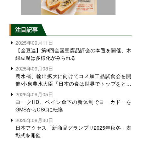
注目記事
2025年09月11日
【全豆連】第9回全国豆腐品評会の本選を開催、木
綿豆腐は多様化がみられる
2025年09月08日
農水省、輸出拡大に向けてコメ加工品試食会を開
催/小泉農水大臣「日本の食は世界でトップをとれ
る。米増産に向けて、米輸出需要の拡大を」
2025年09月05日
ヨークHD、ベイン傘下の新体制でヨーカドーを
GMSからCSCに転換
2025年08月30日
日本アクセス「新商品グランプリ2025年秋冬」表
彰式を開催