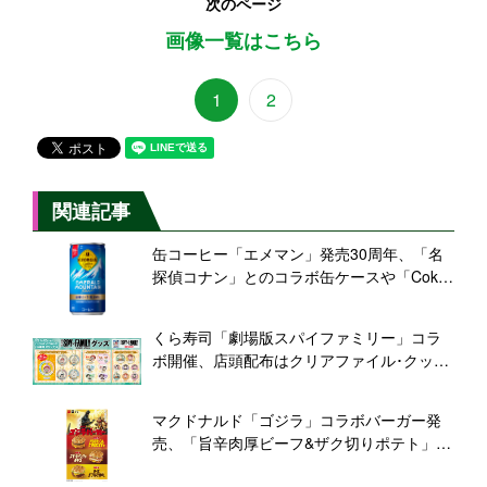
次のページ
画像一覧はこちら
1
2
関連記事
缶コーヒー「エメマン」発売30周年、「名
探偵コナン」とのコラボ缶ケースや「Coke
ON」ドリンクチケットなどが当たるキャン
ペーン実施/コカ･コーラシステム
くら寿司「劇場版スパイファミリー」コラ
ボ開催、店頭配布はクリアファイル･クッシ
ョンチャーム、“びっくらポン”限定グッズに
リース風チャーム･ゆらゆら消しゴム･缶バ
マクドナルド「ゴジラ」コラボバーガー発
ッジ登場も/劇場版SPY×FAMILY CODE:
売、「旨辛肉厚ビーフ&ザク切りポテト」
Whiteキャンペーン
「スモーキーペッパーチキン」「チーズダ