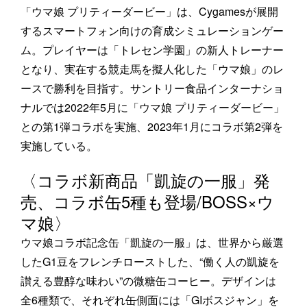
「ウマ娘 プリティーダービー」は、Cygamesが展開
するスマートフォン向けの育成シミュレーションゲー
ム。プレイヤーは「トレセン学園」の新人トレーナー
となり、実在する競走馬を擬人化した「ウマ娘」のレ
ースで勝利を目指す。サントリー食品インターナショ
ナルでは2022年5月に「ウマ娘 プリティーダービー」
との第1弾コラボを実施、2023年1月にコラボ第2弾を
実施している。
〈コラボ新商品「凱旋の一服」発
売、コラボ缶5種も登場/BOSS×ウ
マ娘〉
ウマ娘コラボ記念缶「凱旋の一服」は、世界から厳選
したG1豆をフレンチローストした、“働く人の凱旋を
讃える豊醇な味わい”の微糖缶コーヒー。デザインは
全6種類で、それぞれ缶側面には「GIボスジャン」を