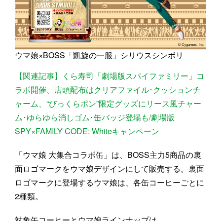
ウマ娘×BOSS「凱旋の一服」シリウスシンボリ
【関連記事】くら寿司「劇場版スパイファミリー」コ
ラボ開催、店頭配布はクリアファイル･クッションチ
ャーム、“びっくらポン”限定グッズにリース風チャー
ム･ゆらゆら消しゴム･缶バッジ登場も/劇場版
SPY×FAMILY CODE: Whiteキャンペーン
「ウマ娘 大集合コラボ缶」は、BOSS主力5商品の裏
面ロゴマークをウマ娘デザインにして販売する。裏面
ロゴマークに登場するウマ娘は、各缶コーヒーごとに
2種類。
対象缶コーヒーとウマ娘ラインナップは、