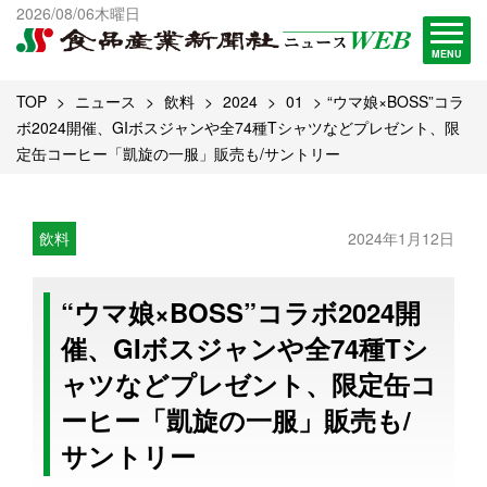
出版物一覧へ
2026/08/06木曜日
試読・購読申し込み
MENU
TOP
ニュース
飲料
2024
01
“ウマ娘×BOSS”コラ
ボ2024開催、GIボスジャンや全74種Tシャツなどプレゼント、限
定缶コーヒー「凱旋の一服」販売も/サントリー
飲料
2024年1月12日
“ウマ娘×BOSS”コラボ2024開
催、GIボスジャンや全74種Tシ
ャツなどプレゼント、限定缶コ
ーヒー「凱旋の一服」販売も/
サントリー