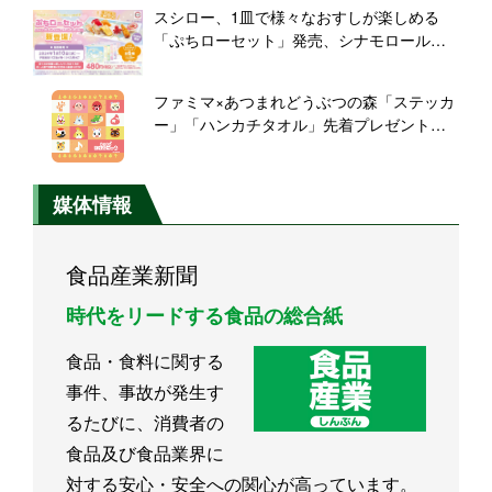
ブルてりやき」の3種類、映画70周年記念で
スシロー、1皿で様々なおすしが楽しめる
登場
「ぷちローセット」発売、シナモロールオ
リジナルファスナーポーチ付き
ファミマ×あつまれどうぶつの森「ステッカ
ー」「ハンカチタオル」先着プレゼント、
しずえ･ちゃちゃまるなど“あつ森”デザイ
ン、コラボフード「たぬきちのたぬきうど
ん」など販売も/ファミリーマート
媒体情報
食品産業新聞
時代をリードする食品の総合紙
食品・食料に関する
事件、事故が発生す
るたびに、消費者の
食品及び食品業界に
対する安心・安全への関心が高っています。