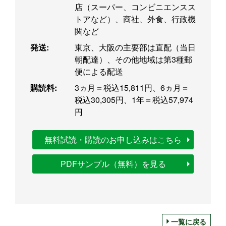
店（スーパー、コンビニエンスス
トアなど）、商社、外食、行政機
関など
発送:
東京、大阪の主要部は直配（当日
朝配達）、その他地域は第3種郵
便による配送
購読料:
3ヵ月＝税込15,811円、6ヵ月＝
税込30,305円、1年＝税込57,974
円
無料試読・購読のお申し込みはこちら
PDFサンプル（無料）を見る
一覧に戻る