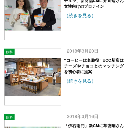
チュラ」新商品CMに井川遥さん
女性向けのプロテイン
（続きを見る）
2018年3月20日
飲料
“コーヒーは名脇役” UCC新店は
チーズやチョコとのマッチング
を初心者に提案
（続きを見る）
2018年3月16日
飲料
「伊右衛門」新CMに草彅剛さん