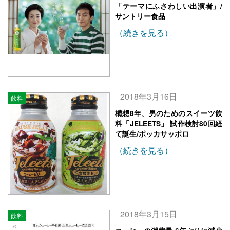
「テーマにふさわしい出演者」/
サントリー食品
（続きを見る）
2018年3月16日
飲料
構想8年、男のためのスイーツ飲
料「JELEETS」 試作検討80回経
て誕生/ポッカサッポロ
（続きを見る）
2018年3月15日
飲料