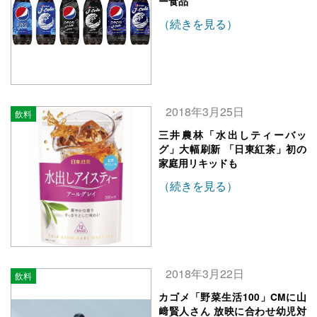
ー食品
（続きを見る）
2018年3月25日
飲料
三井農林「水出しティーバッ
グ」大幅刷新 「日東紅茶」初の
家庭用リキッドも
（続きを見る）
2018年3月22日
飲料
カゴメ「野菜生活100」CMに山
﨑賢人さん 放映に合わせ幼児対