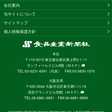
会社案内
当サイトについて
サイトマップ
個人情報保護方針
食
品
本社
産
〒110-0015 東京都台東区東上野2-1-11
業
サンフィールドビル8階
（ＭＡＰ）
新
TEL:03-6231-6091（代表） FAX:03-5830-1570
聞
社
大阪支局
ニ
〒530-0044 大阪市北区東天満1-11-15
ュ
若杉グランドビル別館
（ＭＡＰ）
ー
TEL:06-6881-6851 FAX:06-6881-6859
ス
WEB
Copyright c Shokuhin Sangyo Shimbunsha Co., Ltd All rights reserved.