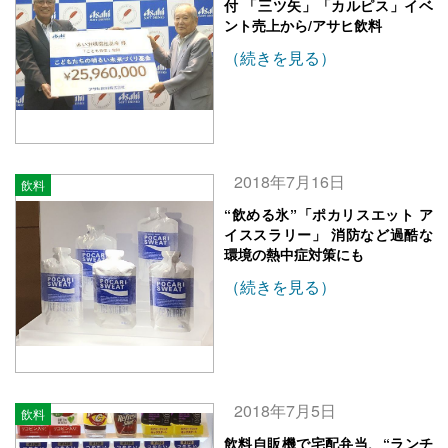
付 「三ツ矢」「カルピス」イベ
ント売上から/アサヒ飲料
（続きを見る）
2018年7月16日
飲料
“飲める氷”「ポカリスエット ア
イススラリー」 消防など過酷な
環境の熱中症対策にも
（続きを見る）
2018年7月5日
飲料
飲料自販機で宅配弁当、“ランチ