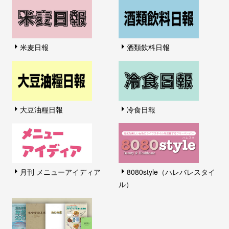
米麦日報
酒類飲料日報
大豆油糧日報
冷食日報
月刊 メニューアイディア
8080style（ハレバレスタイ
ル）