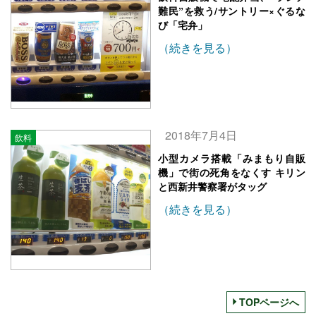
難民”を救う/サントリー×ぐるな
び「宅弁」
（続きを見る）
2018年7月4日
飲料
小型カメラ搭載「みまもり自販
機」で街の死角をなくす キリン
と西新井警察署がタッグ
（続きを見る）
TOPページへ