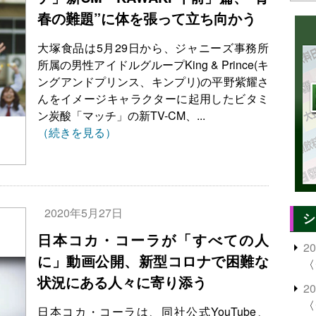
春の難題”に体を張って立ち向かう
大塚食品は5月29日から、ジャニーズ事務所
所属の男性アイドルグループKing & Prince(キ
ングアンドプリンス、キンプリ)の平野紫耀さ
んをイメージキャラクターに起用したビタミ
ン炭酸「マッチ」の新TV-CM、...
（続きを見る）
2020年5月27日
シ
日本コカ・コーラが「すべての人
2
に」動画公開、新型コロナで困難な
〈
状況にある人々に寄り添う
2
〈
日本コカ・コーラは、同社公式YouTube、