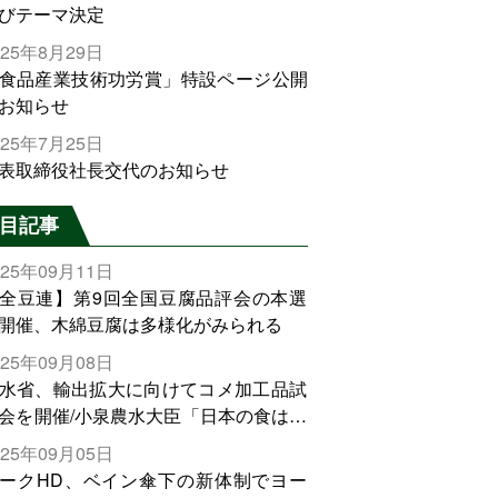
びテーマ決定
025年8月29日
食品産業技術功労賞」特設ページ公開
お知らせ
025年7月25日
表取締役社長交代のお知らせ
目記事
025年09月11日
全豆連】第9回全国豆腐品評会の本選
開催、木綿豆腐は多様化がみられる
025年09月08日
水省、輸出拡大に向けてコメ加工品試
会を開催/小泉農水大臣「日本の食は世
でトップをとれる。米増産に向けて、
025年09月05日
輸出需要の拡大を」
ークHD、ベイン傘下の新体制でヨー