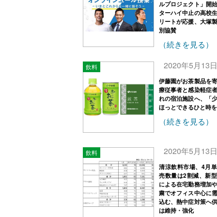
ルプロジェクト」開
ターハイ中止の高校
リートが応援、大塚
別協賛
（続きを見る）
2020年5月13
飲料
伊藤園がお茶製品を
療従事者と感染軽症
れの宿泊施設へ、「
ほっとできるひと時を
（続きを見る）
2020年5月13
飲料
清涼飲料市場、4月
売数量は2割減、新
による在宅勤務増加
粛でオフィス中心に
込む、熱中症対策へ
は維持・強化