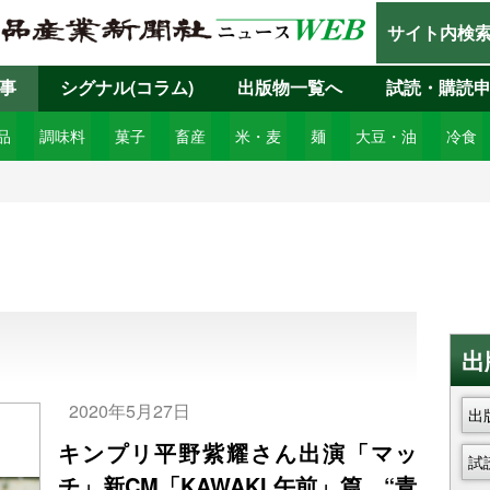
サイト内検
事
シグナル(コラム)
出版物一覧へ
試読・購読
品
調味料
菓子
畜産
米・麦
麺
大豆・油
冷食
出
2020年5月27日
出
キンプリ平野紫耀さん出演「マッ
試
チ」新CM「KAWAKI 午前」篇、“青