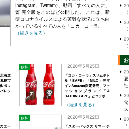
Instagram、Twitterで、動画「すべての人に」
2
篇 完全版をこのほど公開した。 これは、新
〈
型コロナウイルスによる苦難な状況に立ち向
2
かっているすべての人を「コカ・コーラ...
〈
（続きを見る）
2
〈
お
日
2020年5月25日
飲料
2
「北海道
「コカ・コーラ」スリムボト
夏
を札幌市
ル「BAPE」「MILO」デザ
社
贈/ポッ
インAmazon限定発売、ファ
ビバレッ
ッションブランド「A
2
BATHING APE」とコラボ
食
（続きを見る）
ス
日
2020年5月22日
飲料
2
「
へのエー
「スターバックス サマー チ