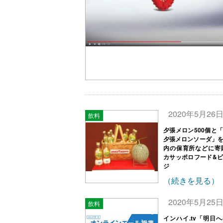
2020年5月26
飲料
夕張メロン500個と
夕張メロンソーダ」
内の保育所などに寄
カサッポロフード&
ジ
（続きを見る）
2020年5月25
飲料
インハイ.tv「明日