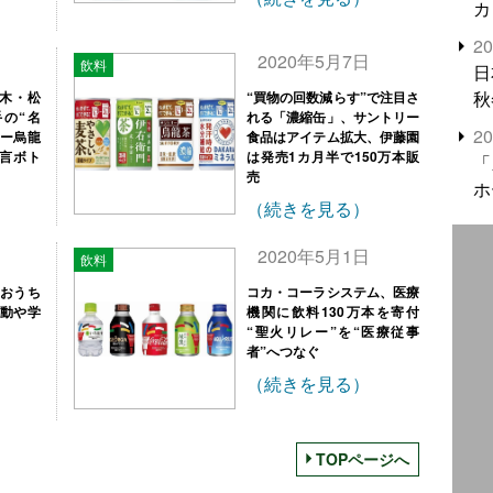
カ
2
日
2020年5月7日
飲料
日
秋
木・松
“買物の回数減らす”で注目さ
の“名
れる「濃縮缶」、サントリー
2
リー烏龍
食品はアイテム拡大、伊藤園
名言ボト
は発売1カ月半で150万本販
「
売
ホ
（続きを見る）
2020年5月1日
飲料
“おうち
コカ・コーラシステム、医療
運動や学
機関に飲料130万本を寄付
“聖火リレー”を“医療従事
者”へつなぐ
（続きを見る）
TOPページへ