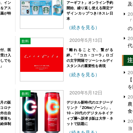
始、イン
アーギフト」オンライン予約
及
生をアス
開始、繰り返し使える限定デ
製薬が特
ザインカップつき/ネスレ日
2
本
「
（続きを見る）
の
2
日
2020年5月13日
飲料
代
寄付、医
“離れることで、繋がる
者受け入
絆。”「コカ・コーラ」ロゴ
注
少しでも
の文字間隔でソーシャルディ
」
スタンスの重要性を表現
2
（続きを見る）
【
を
日
2020年5月12日
飲料
2
単月の販
デジタル新時代のエナジード
農
型コロナ
リンク「ZONe(ゾーン)」、
食
や外出自
10～20代のデジタルネイテ
界
需要落ち
ィブ層へ訴求 β版は大学・ネ
2
供給体制
ットで話題に
米
ヨ
（続きを見る）