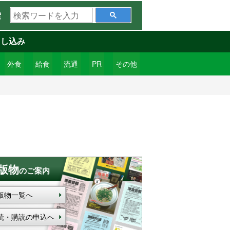
検
索
索
ワ
申し込み
ー
ド
外食
給食
流通
PR
その他
を
入
力
版物
のご案内
版物一覧へ
読・購読の申込へ