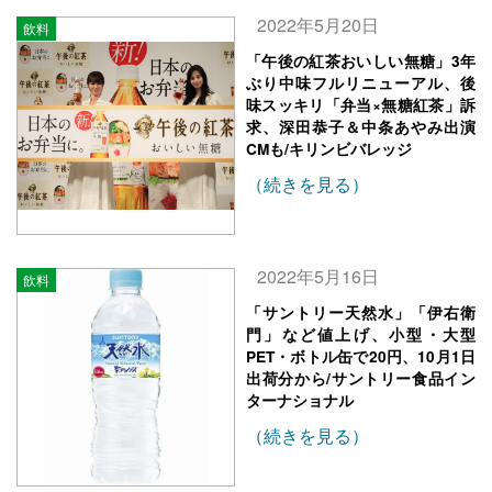
2022年5月20日
飲料
「午後の紅茶おいしい無糖」3年
ぶり中味フルリニューアル、後
味スッキリ「弁当×無糖紅茶」訴
求、深田恭子＆中条あやみ出演
CMも/キリンビバレッジ
（続きを見る）
2022年5月16日
飲料
「サントリー天然水」「伊右衛
門」など値上げ、小型・大型
PET・ボトル缶で20円、10月1日
出荷分から/サントリー食品イン
ターナショナル
（続きを見る）