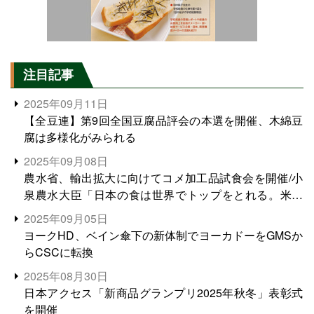
注目記事
2025年09月11日
【全豆連】第9回全国豆腐品評会の本選を開催、木綿豆
腐は多様化がみられる
2025年09月08日
農水省、輸出拡大に向けてコメ加工品試食会を開催/小
泉農水大臣「日本の食は世界でトップをとれる。米増
産に向けて、米輸出需要の拡大を」
2025年09月05日
ヨークHD、ベイン傘下の新体制でヨーカドーをGMSか
らCSCに転換
2025年08月30日
日本アクセス「新商品グランプリ2025年秋冬」表彰式
を開催