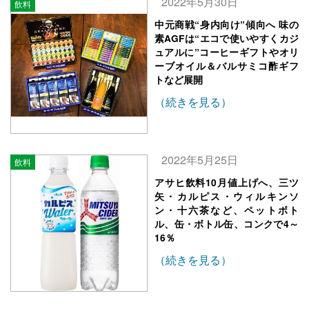
2022年5月30日
飲料
中元商戦“身内向け”傾向へ 味の
素AGFは“エコで使いやすくカジ
ュアルに”コーヒーギフトやオリ
ーブオイル＆バルサミコ酢ギフ
トなど展開
（続きを見る）
2022年5月25日
飲料
アサヒ飲料10月値上げへ、三ツ
矢・カルピス・ウィルキンソ
ン・十六茶など、ペットボト
ル、缶・ボトル缶、コンクで4～
16％
（続きを見る）