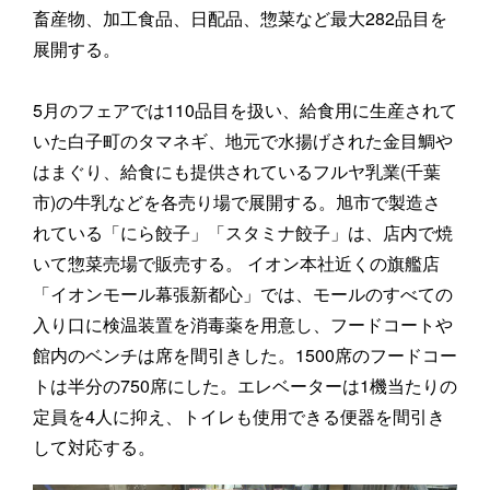
畜産物、加工食品、日配品、惣菜など最大282品目を
展開する。
5月のフェアでは110品目を扱い、給食用に生産されて
いた白子町のタマネギ、地元で水揚げされた金目鯛や
はまぐり、給食にも提供されているフルヤ乳業(千葉
市)の牛乳などを各売り場で展開する。旭市で製造さ
れている「にら餃子」「スタミナ餃子」は、店内で焼
いて惣菜売場で販売する。 イオン本社近くの旗艦店
「イオンモール幕張新都心」では、モールのすべての
入り口に検温装置を消毒薬を用意し、フードコートや
館内のベンチは席を間引きした。1500席のフードコー
トは半分の750席にした。エレベーターは1機当たりの
定員を4人に抑え、トイレも使用できる便器を間引き
して対応する。