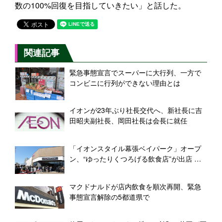
数の100%回復を目指していきたい」と話した。
関連記事
緊急事態宣言でスーパーに大行列、一方で
コンビニに行列ができない理由とは
イオンが23年ぶり社長交代へ、新社長に吉
田昭夫副社長、岡田社長は会長に就任
「イオンスタイル幕張ベイパーク」オープ
ン、“ゆったりくつろげる飲食店”が出店 イ
オン初の本格カフェ「カフェランテ」も
マクドナルドが店内飲食を順次再開、緊急
事態宣言解除の5都道県で