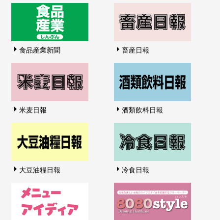
食品産業新聞
畜産日報
米麦日報
酒類飲料日報
大豆油糧日報
冷食日報