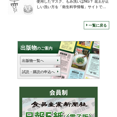
使用したマスク、もみ洗いはNG？ 花王が正
しい洗い方を「衛生科学情報」サイトで解
説
一覧に戻る
出版物
のご案内
出版物一覧へ
試読・購読の申込へ