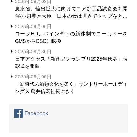
2025年09月08日
農水省、輸出拡大に向けてコメ加工品試食会を開
催/小泉農水大臣「日本の食は世界でトップをとれ
る。米増産に向けて、米輸出需要の拡大を」
2025年09月05日
ヨークHD、ベイン傘下の新体制でヨーカドーを
GMSからCSCに転換
2025年08月30日
日本アクセス「新商品グランプリ2025年秋冬」表
彰式を開催
2025年08月06日
「新時代の酒類文化を築く」サントリーホールディ
ングス 鳥井信宏社長にきく
Facebook