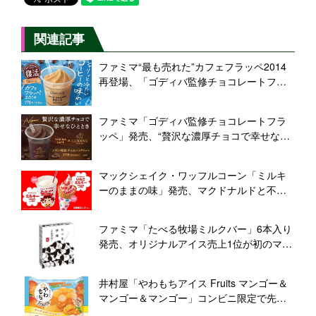
関連記事
ファミマ“最も売れた”カフェフラッペ2014
再登場、「ゴディバ監修チョコレートフラ
ッペ」も/ファミリーマート
ファミマ「ゴディバ監修チョコレートフラ
ッペ」発売、“贅沢な濃厚チョコで幸せなひ
ととき”/ファミリーマート
マックシェイク・ワッフルコーン「ミルキ
ーのままの味」発売、マクドナルドと不二
家がコラボ
ファミマ「たべる牧場ミルクバー」6本入り
発売、オリジナルアイス売上1位が初のマル
チパックに/ファミリーマート
井村屋「やわもちアイス Fruits マンゴー＆
マンゴー＆マンゴー」コンビニ限定で先行
発売、シリーズ初のわらびもち使用