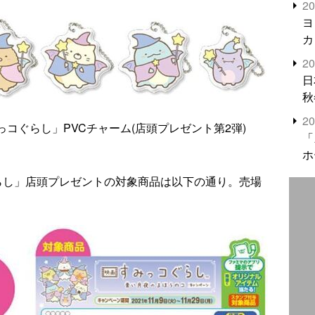
2
米
ヨ
カ
2
日
秋
2
コぐらし」PVCチャーム(店頭プレゼント第2弾)
「
ホ
らし」店頭プレゼントの対象商品は以下の通り。売場