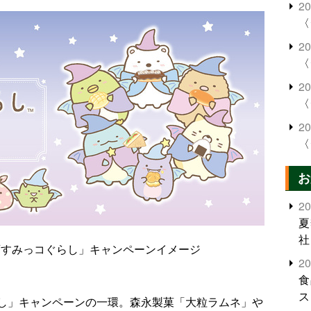
2
〈
2
〈
2
〈
2
〈
お
2
夏
社
画すみっコぐらし」キャンペーンイメージ
2
食
ス
し」キャンペーンの一環。森永製菓「大粒ラムネ」や