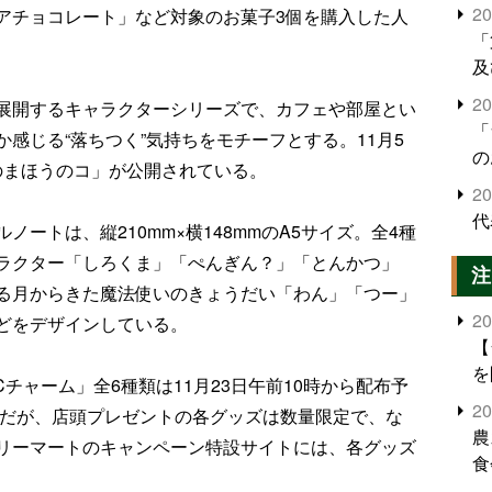
2
アチョコレート」など対象のお菓子3個を購入した人
「
及
2
展開するキャラクターシリーズで、カフェや部屋とい
「
感じる“落ちつく”気持ちをモチーフとする。11月5
の
のまほうのコ」が公開されている。
2
代
ートは、縦210mm×横148mmのA5サイズ。全4種
ラクター「しろくま」「ぺんぎん？」「とんかつ」
注
る月からきた魔法使いのきょうだい「わん」「つー」
2
どをデザインしている。
【
を
チャーム」全6種類は11月23日午前10時から配布予
2
でだが、店頭プレゼントの各グッズは数量限定で、な
農
リーマートのキャンペーン特設サイトには、各グッズ
食
界