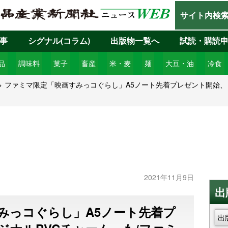
サイト内検
事
シグナル(コラム)
出版物一覧へ
試読・購読
品
調味料
菓子
畜産
米・麦
麺
大豆・油
冷食
ファミマ限定「映画すみっコぐらし」A5ノート先着プレゼント開始、
2021年11月9日
出
みっコぐらし」A5ノート先着プ
出