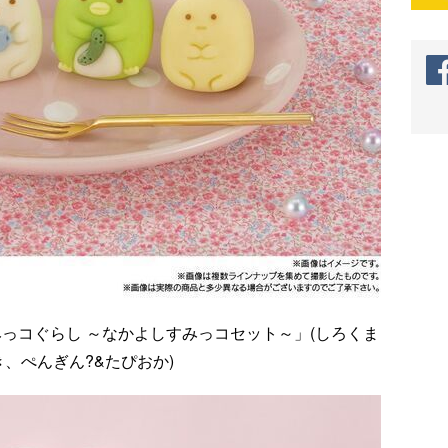
っコぐらし ～なかよしすみっコセット～」(しろくま
き、ぺんぎん?&たぴおか)