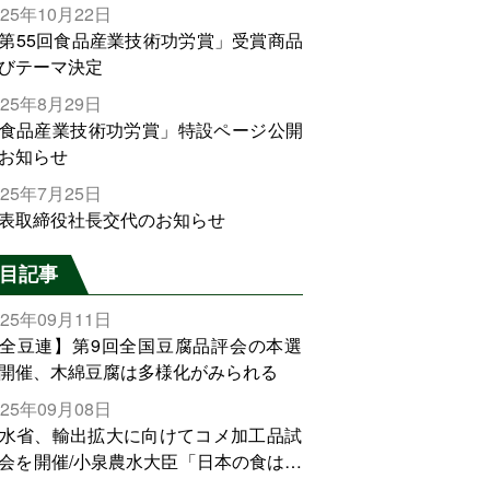
025年10月22日
第55回食品産業技術功労賞」受賞商品
びテーマ決定
025年8月29日
食品産業技術功労賞」特設ページ公開
お知らせ
025年7月25日
表取締役社長交代のお知らせ
目記事
025年09月11日
全豆連】第9回全国豆腐品評会の本選
開催、木綿豆腐は多様化がみられる
025年09月08日
水省、輸出拡大に向けてコメ加工品試
会を開催/小泉農水大臣「日本の食は世
でトップをとれる。米増産に向けて、