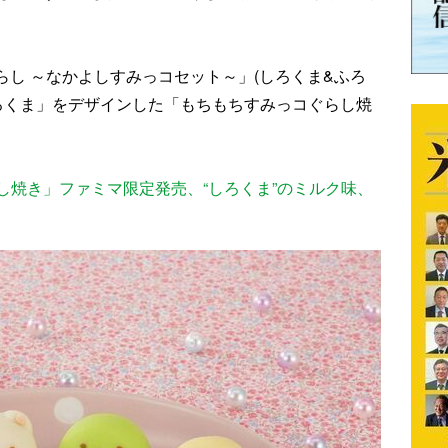
ぐらし ～なかよしすみっコセット～」(しろくま&ふろ
しろくま」をデザインした「もちもちすみっコぐらし焼
し焼き」ファミマ限定発売、“しろくま”のミルク味、