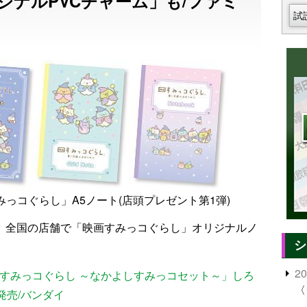
ジナルPVCチャーム」も/ファミ
試
っコぐらし」A5ノート(店頭プレゼント第1弾)
時、全国の店舗で「映画すみっコぐらし」オリジナルノ
シ
2
 すみっコぐらし ～なかよしすみっコセット～」しろ
〈
発売/バンダイ