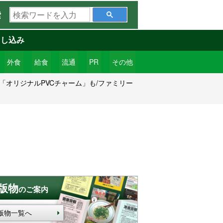
検
索
索
ワ
申し込み
ー
ド
外食
給食
流通
PR
その他
を
「オリジナルPVCチャーム」も/ファミリー
入
力
版物
のご案内
版物一覧へ