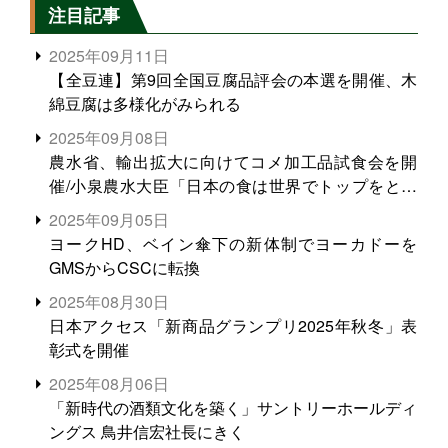
注目記事
2025年09月11日
【全豆連】第9回全国豆腐品評会の本選を開催、木
綿豆腐は多様化がみられる
2025年09月08日
農水省、輸出拡大に向けてコメ加工品試食会を開
催/小泉農水大臣「日本の食は世界でトップをとれ
る。米増産に向けて、米輸出需要の拡大を」
2025年09月05日
ヨークHD、ベイン傘下の新体制でヨーカドーを
GMSからCSCに転換
2025年08月30日
日本アクセス「新商品グランプリ2025年秋冬」表
彰式を開催
2025年08月06日
「新時代の酒類文化を築く」サントリーホールディ
ングス 鳥井信宏社長にきく