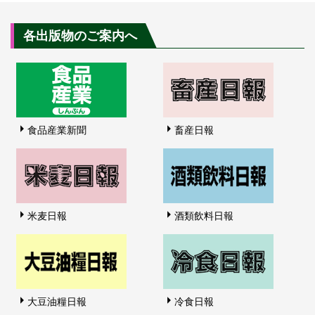
各出版物のご案内へ
食品産業新聞
畜産日報
米麦日報
酒類飲料日報
大豆油糧日報
冷食日報