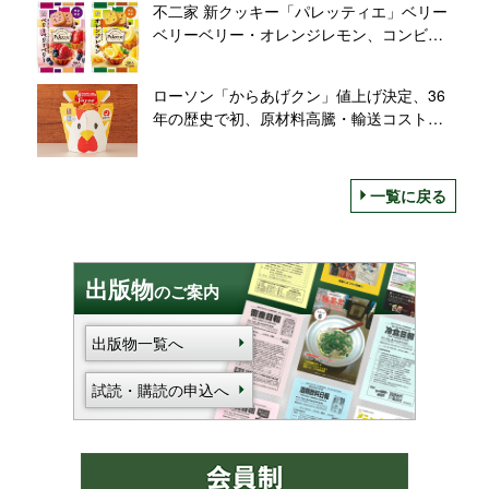
不二家 新クッキー「パレッティエ」ベリー
じも順次登場
ベリーベリー・オレンジレモン、コンビニ
限定4枚入り発売、“パレットのようにカラ
フルなパティシエのいろどりスイーツ”
ローソン「からあげクン」値上げ決定、36
年の歴史で初、原材料高騰・輸送コスト上
昇などで“苦渋の決断”
一覧に戻る
出版物
のご案内
出版物一覧へ
試読・購読の申込へ