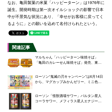
なお、亀田製菓の米菓「ハッピーターン」は1976年に
誕生。開発時期は第一次オイルショックの影響で日本
中が不景気な状況にあり、「幸せがお客様に戻ってく
るように」との願いを込めて名付けられたという。
関連記事
マルちゃん「ハッピーターン味焼そば」
「亀田のカレーせん味焼そば」発売、東洋
水産と亀田製菓がコラボ、米菓の味を再現
ローソン“鬼滅の刃キャンペーン”は6月14日
から、マグカップみかんゼリー、ミニ色紙
付きカントリーマアム、チロルチョコや黒
糖オレ発売、ミニノートの先着プレゼント
ローソン「怪獣酒場サワー」バルタン星人
も
コーラサワー、メフィラス星人エナジーサ
ワー発売、映画『シン・ウルトラマン』公
開記念、Pontaカードやタンブラー、一番く