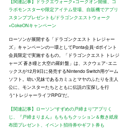
【関連記事】ドラクエウォーク×コークオン開催、コ
ラボモンスターや限定アイテム登場、自販機でアプリ
スタンププレゼントも/ドラゴンクエストウォーク
×CokeONキャンペーン
ローソンが展開する「ドラゴンクエスト トレジャー
ズ」キャンペーンの一環としてPonta会員･dポイント
会員限定で実施するもの。「ドラゴンクエスト トレジ
ャーズ 蒼き瞳と大空の羅針盤」は、スクウェア･エニ
ックスが12月9日に発売するNintendo Switch用ゲーム
ソフト。幼い兄妹であるカミュとマヤのふたりを主人
公に、モンスターたちとともに伝説の宝探しを行
う“トレジャーライフRPG”だ。
【関連記事】ローソン“すずめの戸締まり”アプリく
じ、『戸締まりまん』もちもちクッション＆敷き紙座
布団プレゼント、イベント招待券やギフト券も