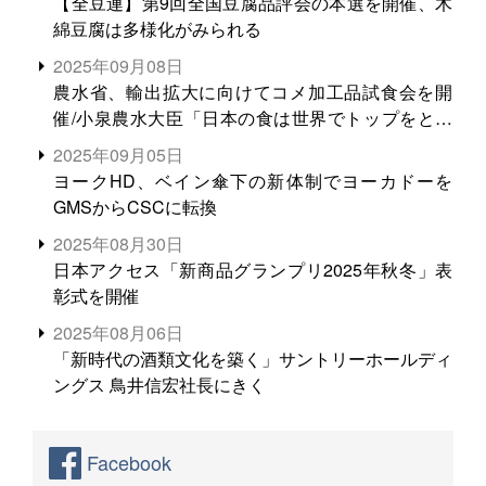
【全豆連】第9回全国豆腐品評会の本選を開催、木
綿豆腐は多様化がみられる
2025年09月08日
農水省、輸出拡大に向けてコメ加工品試食会を開
催/小泉農水大臣「日本の食は世界でトップをとれ
る。米増産に向けて、米輸出需要の拡大を」
2025年09月05日
ヨークHD、ベイン傘下の新体制でヨーカドーを
GMSからCSCに転換
2025年08月30日
日本アクセス「新商品グランプリ2025年秋冬」表
彰式を開催
2025年08月06日
「新時代の酒類文化を築く」サントリーホールディ
ングス 鳥井信宏社長にきく
Facebook