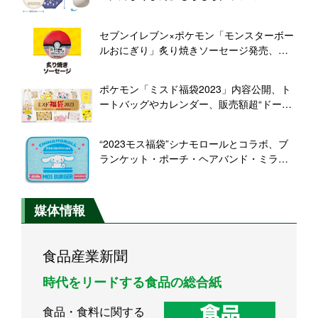
き紙座布団プレゼント、イベント招待券や
ギフト券も
セブンイレブン×ポケモン「モンスターボー
ルおにぎり」炙り焼きソーセージ発売、ス
ーパーボールの「きのこデミオムライ
ス」、ハイパーボールの「濃厚豚骨御飯半
ポケモン「ミスド福袋2023」内容公開、ト
熟煮玉子」も、おにぎり購入でゲーム内ア
ートバッグやカレンダー、販売額超“ドーナ
イテムプレゼント
ツ引換カード”などセットに、ピカチュウ･プ
リン･ヤドン･チェリンボ･ペロッパフをデザ
“2023モス福袋”シナモロールとコラボ、ブ
イン/ミスタードーナツ
ランケット・ポーチ・ヘアバンド・ミラー
と“食事券3500円分”で3500円、12月1日ネ
ット予約開始
媒体情報
食品産業新聞
時代をリードする食品の総合紙
食品・食料に関する