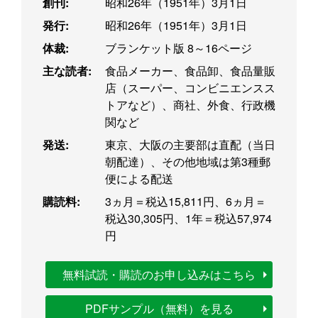
創刊:
昭和26年（1951年）3月1日
発行:
昭和26年（1951年）3月1日
体裁:
ブランケット版 8～16ページ
主な読者:
食品メーカー、食品卸、食品量販
店（スーパー、コンビニエンスス
トアなど）、商社、外食、行政機
関など
発送:
東京、大阪の主要部は直配（当日
朝配達）、その他地域は第3種郵
便による配送
購読料:
3ヵ月＝税込15,811円、6ヵ月＝
税込30,305円、1年＝税込57,974
円
無料試読・購読のお申し込みはこちら
PDFサンプル（無料）を見る