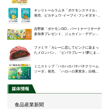
ウ・ゲンガー・メタモンなど9種のポケモン
を表現
キシリトールラムネ「ポケモンスマイル」
発売、ピカチュウ･イーブイ･フシギダネ･ヒ
トカゲ･ゼニガメ登場、ソーダ･ぶどう･みか
ん味
吉野家「ポケモンGO」パートナーリサーチ
参加券プレゼント、ジュカイン・デデン
ネ・ハブネーク・ガーディ(ヒスイのすがた)
をタイムチャレンジで
ファミマ「カレーに恋してピンクに染まっ
たメロンパン」「ビバラプレート!夢にまで
見たチキンカツトルコライス」地域限定発
売、ロックフェス『VIVA LA ROCK 2023』
ミニストップ「ハロハロパチパチクリーム
とコラボ/ファミリーマート
ソーダ」発売、「ハロハロ果実氷」白桃・
温州みかんも
媒体情報
食品産業新聞