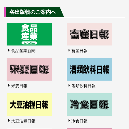
各出版物のご案内へ
食品産業新聞
畜産日報
米麦日報
酒類飲料日報
大豆油糧日報
冷食日報