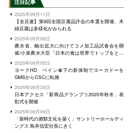
注目記事
2025年09月11日
【全豆連】第9回全国豆腐品評会の本選を開催、木
綿豆腐は多様化がみられる
2025年09月08日
農水省、輸出拡大に向けてコメ加工品試食会を開
催/小泉農水大臣「日本の食は世界でトップをとれ
る。米増産に向けて、米輸出需要の拡大を」
2025年09月05日
ヨークHD、ベイン傘下の新体制でヨーカドーを
GMSからCSCに転換
2025年08月30日
日本アクセス「新商品グランプリ2025年秋冬」表
彰式を開催
2025年08月06日
「新時代の酒類文化を築く」サントリーホールディ
ングス 鳥井信宏社長にきく