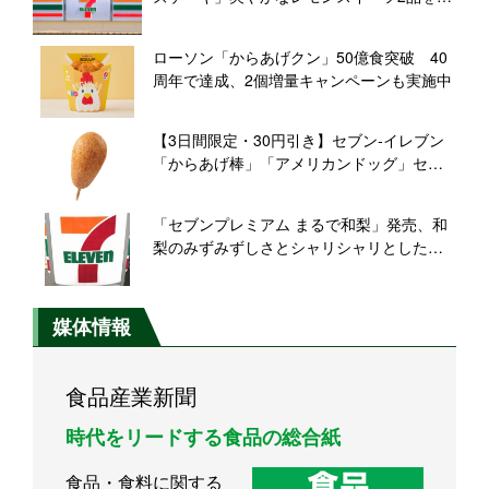
売【セブン‐イレブン】
ローソン「からあげクン」50億食突破 40
周年で達成、2個増量キャンペーンも実施中
【3日間限定・30円引き】セブン‐イレブン
「からあげ棒」「アメリカンドッグ」セー
ル開催
「セブンプレミアム まるで和梨」発売、和
梨のみずみずしさとシャリシャリとした食
感･味わいをアイスで表現
媒体情報
食品産業新聞
時代をリードする食品の総合紙
食品・食料に関する