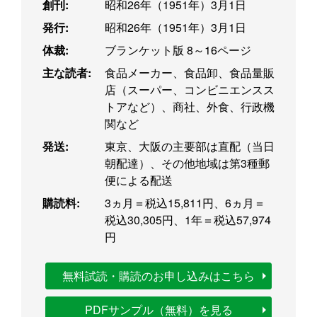
創刊:
昭和26年（1951年）3月1日
発行:
昭和26年（1951年）3月1日
体裁:
ブランケット版 8～16ページ
主な読者:
食品メーカー、食品卸、食品量販
店（スーパー、コンビニエンスス
トアなど）、商社、外食、行政機
関など
発送:
東京、大阪の主要部は直配（当日
朝配達）、その他地域は第3種郵
便による配送
購読料:
3ヵ月＝税込15,811円、6ヵ月＝
税込30,305円、1年＝税込57,974
円
無料試読・購読のお申し込みはこちら
PDFサンプル（無料）を見る