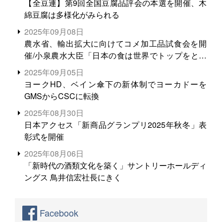
【全豆連】第9回全国豆腐品評会の本選を開催、木
綿豆腐は多様化がみられる
2025年09月08日
農水省、輸出拡大に向けてコメ加工品試食会を開
催/小泉農水大臣「日本の食は世界でトップをとれ
る。米増産に向けて、米輸出需要の拡大を」
2025年09月05日
ヨークHD、ベイン傘下の新体制でヨーカドーを
GMSからCSCに転換
2025年08月30日
日本アクセス「新商品グランプリ2025年秋冬」表
彰式を開催
2025年08月06日
「新時代の酒類文化を築く」サントリーホールディ
ングス 鳥井信宏社長にきく
Facebook