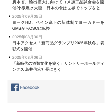
農水省、輸出拡大に向けてコメ加工品試食会を開
催/小泉農水大臣「日本の食は世界でトップをとれ
る。米増産に向けて、米輸出需要の拡大を」
2025年09月05日
ヨークHD、ベイン傘下の新体制でヨーカドーを
GMSからCSCに転換
2025年08月30日
日本アクセス「新商品グランプリ2025年秋冬」表
彰式を開催
2025年08月06日
「新時代の酒類文化を築く」サントリーホールディ
ングス 鳥井信宏社長にきく
Facebook