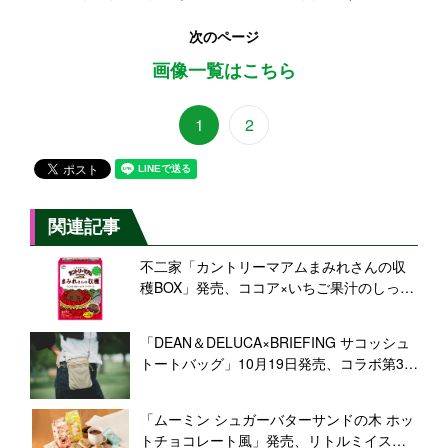
次のページ
画像一覧はこちら
1
2
関連記事
不二家「カントリーマアムまみれさんの収
穫BOX」発売、ココア×いちご果汁のしっと
りチョコクッキー、スーパーまみれさんカ
ード付き
「DEAN＆DELUCA×BRIEFING サコッシュ
トートバッグ」10月19日発売、コラボ第3弾
ブラックとベージュ、重い荷物も持ち運び
やすくアップデート
「ムーミン シュガーバターサンドの木 ホッ
トチョコレート風」発売、リトルミイスペ