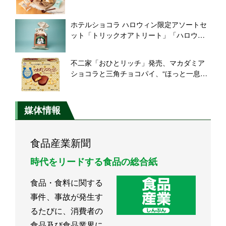
シャル缶・ポップアップ付きボックスも
ホテルショコラ ハロウィン限定アソートセ
ット「トリックオアトリート」「ハロウィ
ンナイト」「ハロウィンパーティー」発
売、コットンリネンバッグにチョコレート
不二家「おひとリッチ」発売、マカダミア
など詰め合わせ
ショコラと三角チョコパイ、“ほっと一息つ
けるご褒美お菓子”
媒体情報
食品産業新聞
時代をリードする食品の総合紙
食品・食料に関する
事件、事故が発生す
るたびに、消費者の
食品及び食品業界に