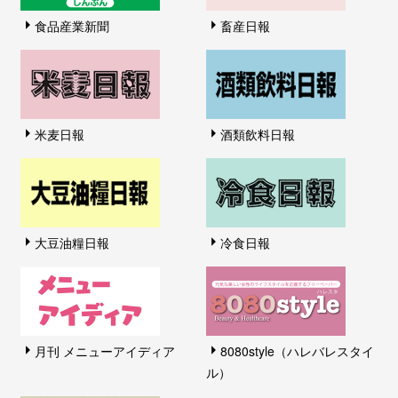
食品産業新聞
畜産日報
米麦日報
酒類飲料日報
大豆油糧日報
冷食日報
月刊 メニューアイディア
8080style（ハレバレスタイ
ル）