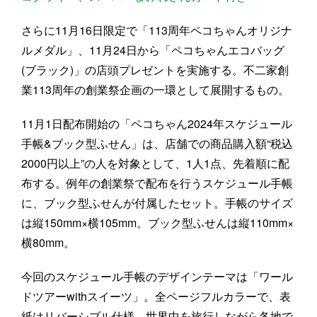
さらに11月16日限定で「113周年ペコちゃんオリジナ
ルメダル」、11月24日から「ペコちゃんエコバッグ
(ブラック)」の店頭プレゼントを実施する。不二家創
業113周年の創業祭企画の一環として展開するもの。
11月1日配布開始の「ペコちゃん2024年スケジュール
手帳&ブック型ふせん」は、店舗での商品購入額“税込
2000円以上”の人を対象として、1人1点、先着順に配
布する。例年の創業祭で配布を行うスケジュール手帳
に、ブック型ふせんが付属したセット。手帳のサイズ
は縦150mm×横105mm。ブック型ふせんは縦110mm×
横80mm。
今回のスケジュール手帳のデザインテーマは「ワール
ドツアーwithスイーツ」。全ページフルカラーで、表
紙はリバーシブル仕様。世界中を旅行しながら各地で