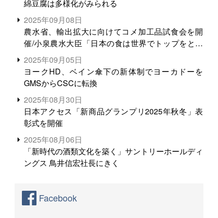
綿豆腐は多様化がみられる
2025年09月08日
農水省、輸出拡大に向けてコメ加工品試食会を開
催/小泉農水大臣「日本の食は世界でトップをとれ
る。米増産に向けて、米輸出需要の拡大を」
2025年09月05日
ヨークHD、ベイン傘下の新体制でヨーカドーを
GMSからCSCに転換
2025年08月30日
日本アクセス「新商品グランプリ2025年秋冬」表
彰式を開催
2025年08月06日
「新時代の酒類文化を築く」サントリーホールディ
ングス 鳥井信宏社長にきく
Facebook