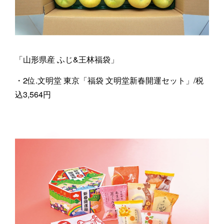
「山形県産 ふじ&王林福袋」
・2位.文明堂 東京「福袋 文明堂新春開運セット」/税
込3,564円