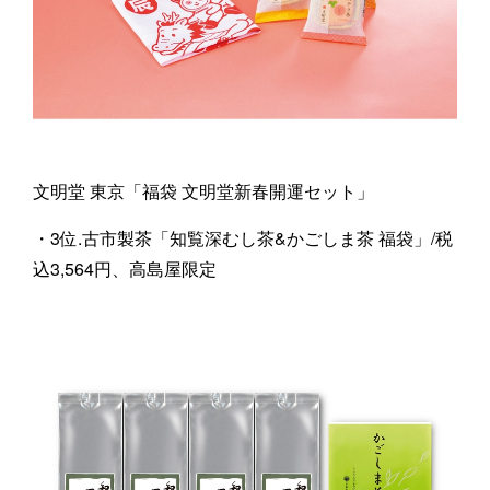
文明堂 東京「福袋 文明堂新春開運セット」
・3位.古市製茶「知覧深むし茶&かごしま茶 福袋」/税
込3,564円、高島屋限定