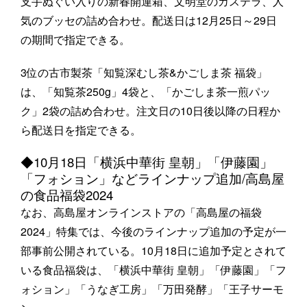
支手ぬぐい入りの新春開運箱、文明堂のカステラ、人
気のブッセの詰め合わせ。配送日は12月25日～29日
の期間で指定できる。
3位の古市製茶「知覧深むし茶&かごしま茶 福袋」
は、「知覧茶250g」4袋と、「かごしま茶一煎パッ
ク」2袋の詰め合わせ。注文日の10日後以降の日程か
ら配送日を指定できる。
◆10月18日「横浜中華街 皇朝」「伊藤園」
「フォション」などラインナップ追加/高島屋
の食品福袋2024
なお、高島屋オンラインストアの「高島屋の福袋
2024」特集では、今後のラインナップ追加の予定が一
部事前公開されている。10月18日に追加予定とされて
いる食品福袋は、「横浜中華街 皇朝」「伊藤園」「フ
ォション」「うなぎ工房」「万田発酵」「王子サーモ