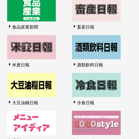
食品産業新聞
畜産日報
米麦日報
酒類飲料日報
大豆油糧日報
冷食日報