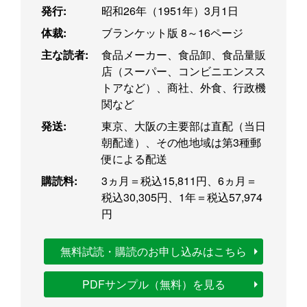
発行:
昭和26年（1951年）3月1日
体裁:
ブランケット版 8～16ページ
主な読者:
食品メーカー、食品卸、食品量販
店（スーパー、コンビニエンスス
トアなど）、商社、外食、行政機
関など
発送:
東京、大阪の主要部は直配（当日
朝配達）、その他地域は第3種郵
便による配送
購読料:
3ヵ月＝税込15,811円、6ヵ月＝
税込30,305円、1年＝税込57,974
円
無料試読・購読のお申し込みはこちら
PDFサンプル（無料）を見る