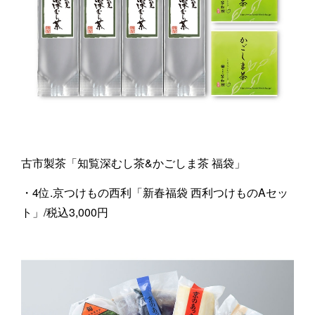
古市製茶「知覧深むし茶&かごしま茶 福袋」
・4位.京つけもの西利「新春福袋 西利つけものAセッ
ト」/税込3,000円