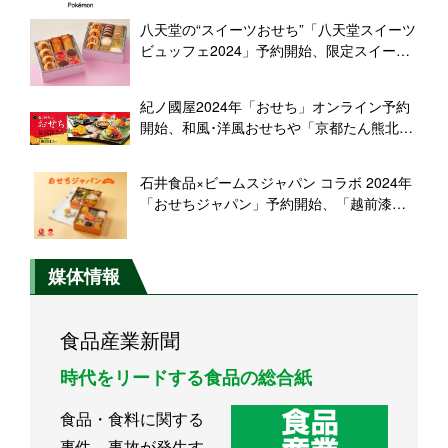
八天堂の“スイーツおせち”「八天堂スイーツ
ビュッフェ2024」予約開始、限定スイーツ
「ティラミス風くりーむプリン」、ミニく
りーむパン･チョコサンドクッキー･フィナ
紀ノ國屋2024年「おせち」オンライン予約
ンシェなど
開始、和風･洋風おせちや「京都たん熊北
店」「金沢 浅田屋」おせちなど
石井食品×ビームスジャパン コラボ 2024年
「おせちジャパン」予約開始、「越前漆
器」お重使用、オリジナル「辰」の置物、
「辰」柄風呂敷をセット
媒体情報
食品産業新聞
時代をリードする食品の総合紙
食品・食料に関する
事件、事故が発生す