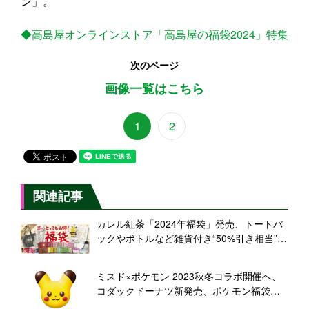
ン」。
◆高島屋オンラインストア「高島屋の福袋2024」特集
次のページ
画像一覧はこちら
1
2
関連記事
カレル紅茶「2024年福袋」発売、トートバ
ックやボトルなど雑貨付き“50%引き相当”紅
茶208杯分「15,400円福袋」、114杯分
「7,150円福袋」/カレルチャペック
ミスド×ポケモン 2023秋冬コラボ開催へ、
コダックドーナツ新発売、ポケモン福袋
2024･グッズセットやピカチュウドーナツも