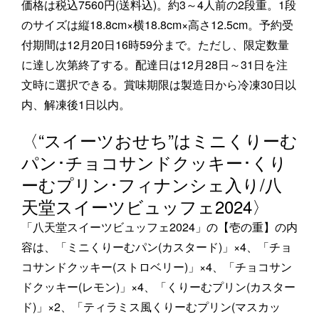
価格は税込7560円(送料込)。約3～4人前の2段重。1段
のサイズは縦18.8cm×横18.8cm×高さ12.5cm。予約受
付期間は12月20日16時59分まで。ただし、限定数量
に達し次第終了する。配達日は12月28日～31日を注
文時に選択できる。賞味期限は製造日から冷凍30日以
内、解凍後1日以内。
〈“スイーツおせち”はミニくりーむ
パン･チョコサンドクッキー･くり
ーむプリン･フィナンシェ入り/八
天堂スイーツビュッフェ2024〉
「八天堂スイーツビュッフェ2024」の【壱の重】の内
容は、「ミニくりーむパン(カスタード)」×4、「チョ
コサンドクッキー(ストロベリー)」×4、「チョコサン
ドクッキー(レモン)」×4、「くりーむプリン(カスター
ド)」×2、「ティラミス風くりーむプリン(マスカッ