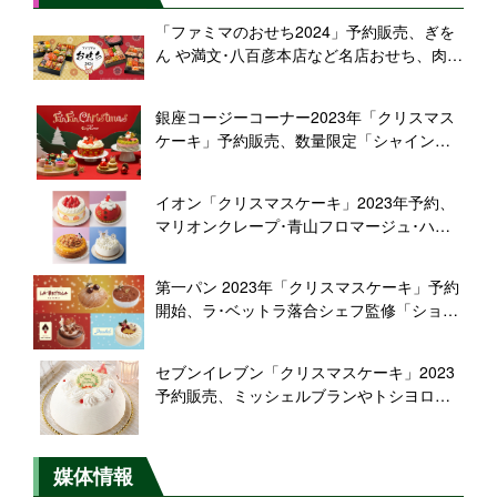
「ファミマのおせち2024」予約販売、ぎを
ん や満文･八百彦本店など名店おせち、肉づ
くしおせち･スイーツ玉手箱･ミニオンズお
せちなども/ファミリーマート
銀座コージーコーナー2023年「クリスマス
ケーキ」予約販売、数量限定「シャインマ
スカットと苺のデラックスクリスマス」や
ケーキアソート「サンタさんのとくべつな
イオン「クリスマスケーキ」2023年予約、
日」など、予約特典は「オリジナルクリス
マリオンクレープ･青山フロマージュ･ハー
マスケーキ皿」
トブレッドアンティークの企画ケーキな
ど、店頭･WEBで注文受付
第一パン 2023年「クリスマスケーキ」予約
開始、ラ･ベットラ落合シェフ監修「ショコ
ラマロン」「ティラミス」、ハートブレッ
ドアンティークやパステル共同開発ケーキ
セブンイレブン「クリスマスケーキ」2023
など/第一屋製パン
予約販売、ミッシェルブランやトシヨロイ
ヅカ監修ケーキ、シナモロール･スヌーピー
のキャラケーキなど販売、
「SEVENTEEN」キャンペーンも
媒体情報