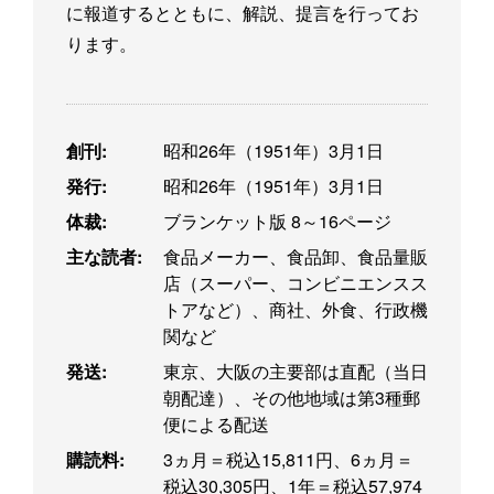
に報道するとともに、解説、提言を行ってお
ります。
創刊:
昭和26年（1951年）3月1日
発行:
昭和26年（1951年）3月1日
体裁:
ブランケット版 8～16ページ
主な読者:
食品メーカー、食品卸、食品量販
店（スーパー、コンビニエンスス
トアなど）、商社、外食、行政機
関など
発送:
東京、大阪の主要部は直配（当日
朝配達）、その他地域は第3種郵
便による配送
購読料:
3ヵ月＝税込15,811円、6ヵ月＝
税込30,305円、1年＝税込57,974