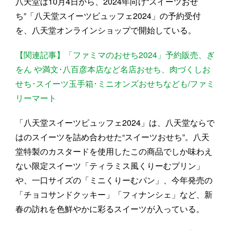
八天堂は10月4日から、2024年向け“スイーツおせ
ち”「八天堂スイーツビュッフェ2024」の予約受付
を、八天堂オンラインショップで開始している。
【関連記事】「ファミマのおせち2024」予約販売、ぎ
をん や満文･八百彦本店など名店おせち、肉づくしお
せち･スイーツ玉手箱･ミニオンズおせちなども/ファミ
リーマート
「八天堂スイーツビュッフェ2024」は、八天堂ならで
はのスイーツを詰め合わせた“スイーツおせち”。八天
堂特製のカスタードを使用したこの商品でしか味わえ
ない限定スイーツ「ティラミス風くりーむプリン」
や、一口サイズの「ミニくりーむパン」、今年発売の
「チョコサンドクッキー」「フィナンシェ」など、新
春の訪れを色鮮やかに彩るスイーツが入っている。